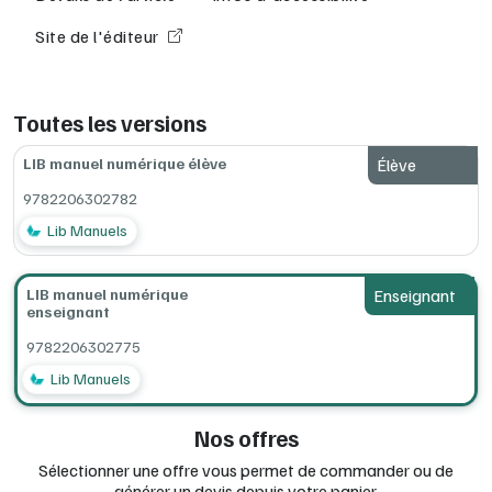
référentiels :
indispensable
pour réussir les
examens
(partie écrite et partie technique).
Site de l'éditeur
Des
auteurs connus
et
reconnus
qui font le succès de
cette référence.
Sur ce manuel numérique enseignant :
Toutes les versions
Toutes les ressources du manuel numérique élève
LIB manuel numérique élève
Élève
Utilisable sur un smartphone, une tablette ou un
ordinateur, avec ou sans connexion Internet.
9782206302782
Configurations minimum requises (en ligne, ordinateur,
Lib Manuels
tablettes, clé USB) :
consultez la documentation complète Lib
MANUELS
à la rubrique Installation.
LIB manuel numérique
Enseignant
enseignant
9782206302775
Lib Manuels
Nos offres
Sélectionner une offre vous permet de commander ou de
générer un devis depuis votre panier.