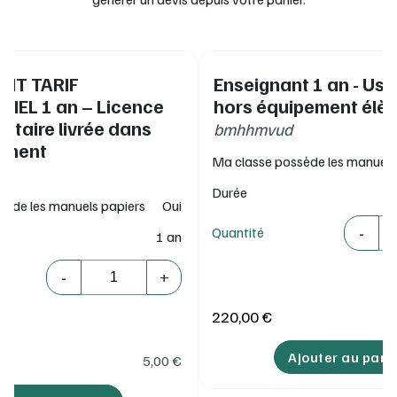
NT TARIF
Enseignant 1 an - Us
IEL 1 an – Licence
hors équipement élè
taire livrée dans
bmhhmvud
sement
Ma classe possède les manuels
Durée
sède les manuels papiers
Oui
Quantité
-
Quantité
1 an
Quantité
-
+
220,00 €
Ajouter au pani
5,00
€