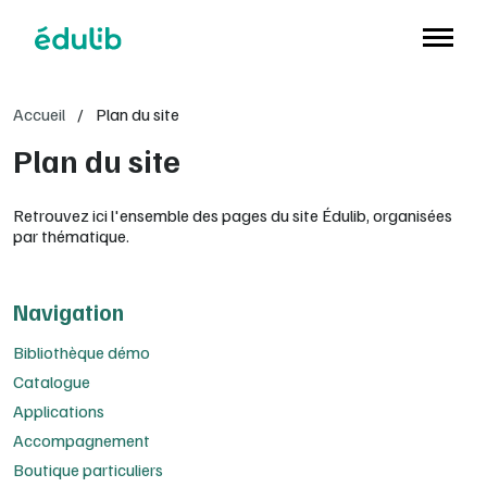
Aller à l'en-tête
Aller à la navigation
Aller au contenu principal
Aller au pied de page
Accueil
/
Plan du site
Plan du site
Retrouvez ici l'ensemble des pages du site Édulib, organisées
par thématique.
Navigation
Bibliothèque démo
Catalogue
Applications
Accompagnement
Boutique particuliers