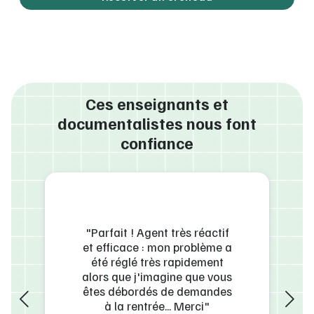
Ces enseignants et
documentalistes nous font
confiance
"Parfait ! Agent très réactif
et efficace : mon problème a
ulièrement
"Contact t
été réglé très rapidement
 réponse qui
satisfaisant
alors que j'imagine que vous
rtée, du
en charge
sme et de
et réponse
êtes débordés de demandes
os équipes."
trè
à la rentrée... Merci"