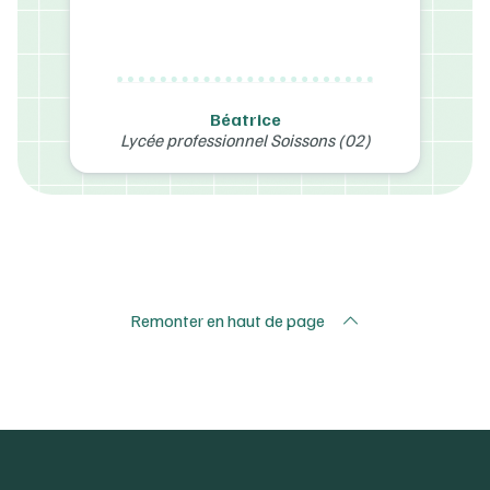
e
N
lique Angers (38)
Ecole élémen
Béatrice
Lycée professionnel Soissons (02)
Remonter en haut de page