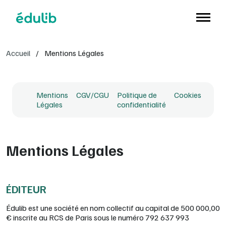
Aller à l'en-tête
Aller à la navigation
Aller au contenu principal
Aller au pied de page
Accueil
/
Mentions Légales
Mentions
CGV/CGU
Politique de
Cookies
Légales
confidentialité
Mentions Légales
ÉDITEUR
Édulib est une société en nom collectif au capital de 500 000,00
€ inscrite au RCS de Paris sous le numéro 792 637 993