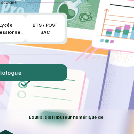
 scolaire
Lycée
BTS / POST
essionnel
BAC
atalogue
Édulib, distributeur numérique de :