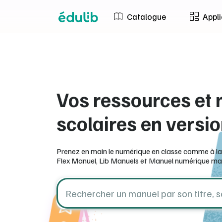
Aller à l'en-tête
Aller à la navigation
Aller au contenu principal
Aller au pied de page
Catalogue
Appli
Vos ressources et
scolaires en versi
Prenez en main le numérique en classe comme à la
Flex Manuel, Lib Manuels et Manuel numérique ma