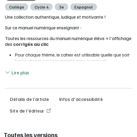
Collège
Cycle 4
3e
Espagnol
Une collection authentique, ludique et motivante !
Sur ce manuel numérique enseignant :
Toutes les ressources du manuel numérique élève + l'affichage
des
corrigés au clic
Pour chaque thème, le cahier est utilisable quelle que soit
l’unité choisie par l’enseignant dans le manuel
Toutes les
consignes en français
pour favoriser
Lire moins
l’autonomie
Lire plus
Des exercices ludiques de grammaire et de lexique
différenciés, à réaliser
en autonomie
Des évaluations de CO, EE, EO à partir de documents
authentiques nouveaux
Détails de l’article
Infos d'accessibilité
Des
pages de méthodologie
avec des cas pratiques et
des conseils concrets, pas à pas
Site de l'éditeur
Une rubrique «
Mi año de español
» à compléter tout au
long de l’année
Toutes les versions