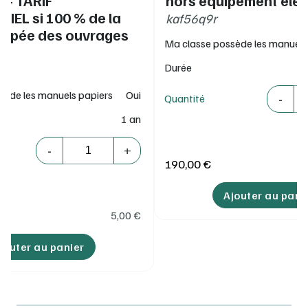
T - TARIF
hors équipement élè
IEL si 100 % de la
kaf56q9r
uipée des ouvrages
Ma classe possède les manuels
Durée
Quantité
sède les manuels papiers
Oui
-
Quantité
1 an
Quantité
-
+
190,00 €
Ajouter au pani
5,00
€
jouter au panier