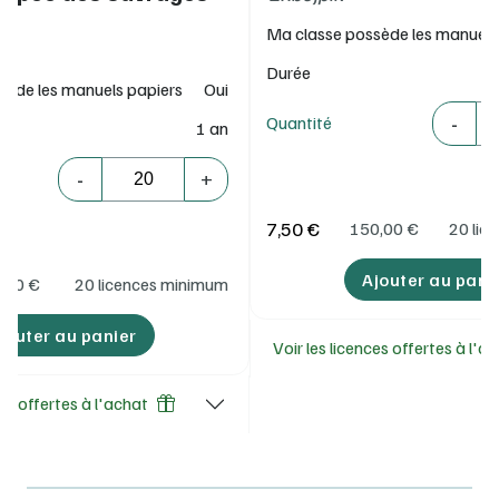
Ma classe possède les manuels
Durée
sède les manuels papiers
Oui
Quantité
-
Quantité
1 an
Quantité
-
+
7,50 €
150,00
€
20 lic
Ajouter au pani
,00
€
20 licences minimum
jouter au panier
Voir les licences offertes à l'a
ces offertes à l'achat