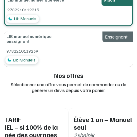
Élève
9782210119215
Lib Manuels
LIB manuel numérique
Enseignant
enseignant
9782210119239
Lib Manuels
Nos offres
Sélectionner une offre vous permet de commander ou de
générer un devis depuis votre panier.
 - TARIF
Élève 1 an – Manuel 
IEL – si 100% de la
seul
uipée des ouvrages
2xbejpik