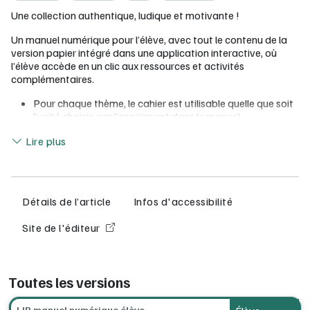
Une collection authentique, ludique et motivante !
Un manuel numérique pour l’élève, avec tout le contenu de la
version papier intégré dans une application interactive, où
l’élève accède en un clic aux ressources et activités
complémentaires.
Pour chaque thème, le cahier est utilisable quelle que soit
l’unité choisie par l’enseignant dans le manuel
Toutes les
consignes en français
pour favoriser
Lire moins
Lire plus
l’autonomie
Des exercices ludiques de grammaire et de lexique
différenciés, à réaliser
en autonomie
Des évaluations de CO, CE, EE, EO à partir de documents
authentiques nouveaux
Détails de l’article
Infos d'accessibilité
Des
pages de méthodologie
avec des cas pratiques et
des conseils concrets, pas à pas
Site de l'éditeur
Une rubrique «
Mi año de español
» à compléter tout au
long de l’année
Toutes les versions
LIB manuel numérique élève