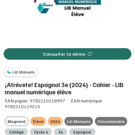
Consulter la démo
Lib Manuels
¡Atrévete! Espagnol 3e (2024) - Cahier - LIB
manuel numérique élève
EAN papier: 9782210118997
EAN numérique:
9782210119215
Magnard
Élève
2024
Lib Manuels
Consommable
Collège
Cycle 4
3e
Espagnol