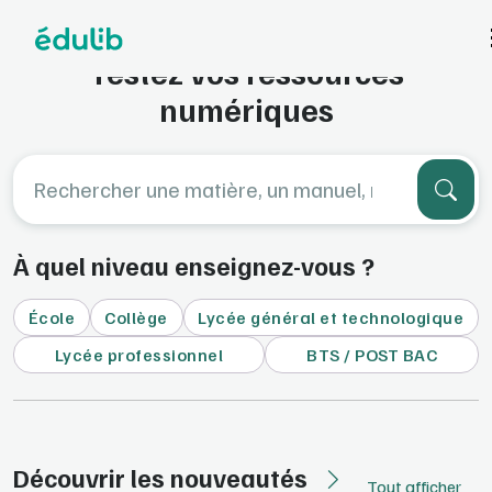
Aller à l'en-tête
Aller à la navigation
Aller au contenu principal
Aller au pied de page
Bibliothèque de démo
Testez vos ressources
numériques
Rechercher une matière, un manuel, numéro d’EAN, éditeur, etc...
À quel niveau enseignez-vous ?
École
Collège
Lycée général et technologique
Lycée professionnel
BTS / POST BAC
Découvrir les nouveautés
Tout afficher