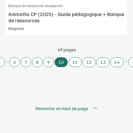
Banque de ressources enseignant
Animaths CP (2025) - Guide pédagogique + Banque
de ressources
Magnard
Lib Manuels
49 pages
…
…
‹
6
7
8
9
10
11
12
13
14
Remonter en haut de page