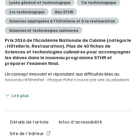
Lycée général et technologique
Tle technologique
1re technologique
Bac STHR
Sciences appliquées à l'hôtellerie et à la restauration
Sciences et technologies culinaires
Prix 2016 de l'Académie Nationale de Cuisine (catégorie
: Hôtellerie, Restauration). Plus de 40 fiches de
Sciences et technologies culinaires pour accompagner
les élèves dans le nouveau programme STHR et
préparer l'examen final.
Un concept innovant et répondant aux difficultés liées au
nouveau référentiel : chaque fiche s’ouvre par une ou plusieurs
recettes facilitant le lien avec les TP : la technologie est ainsi
Lire moins
étudiée à partir d’un cas pratique. Les activités sont ensuite
Lire plus
traitées sous forme de fiches d’observation répondant à la
problématique de départ. En fin de fiche, la synthèse reprend
tout le contenu théorique.
Avec le manuel numérique élève :
Détails de l’article
Infos d'accessibilité
L'intégralité de la version papier en version numérique
Site de l'éditeur
Utilisable sur un smartphone, une tablette ou un