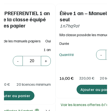
IF PREFERENTIEL 1 an
Élève 1 an – Manuel 
 de la classe équipé
seul
ges papier
1n7hq9ot
Ma classe possède les manuels
sède les manuels papiers
Oui
Durée
1 an
Quantité
-
Quantité
Quantité
-
+
16,00 €
320,00
€
20 lic
0,00
€
20 licences minimum
Ajouter au pani
jouter au panier
Voir les licences offertes à l'a
ces offertes à l'achat