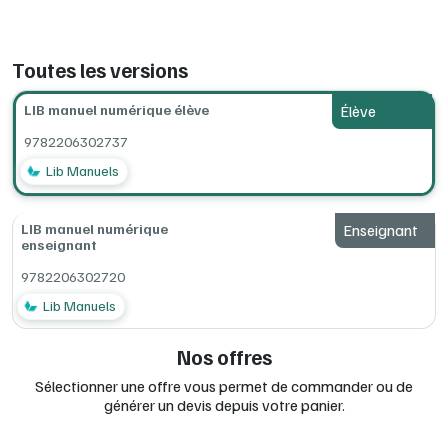
ordinateur, avec ou sans connexion Internet.
Configurations minimum requises (en ligne, ordinateur,
Toutes les versions
tablettes, clé USB) :
consultez la documentation complète Lib
MANUELS
à la rubrique Installation.
LIB manuel numérique élève
Élève
9782206302737
Lib Manuels
LIB manuel numérique
Enseignant
enseignant
9782206302720
Lib Manuels
Nos offres
Sélectionner une offre vous permet de commander ou de
générer un devis depuis votre panier.