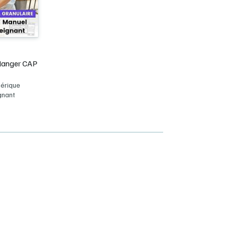
ulanger CAP
érique
gnant