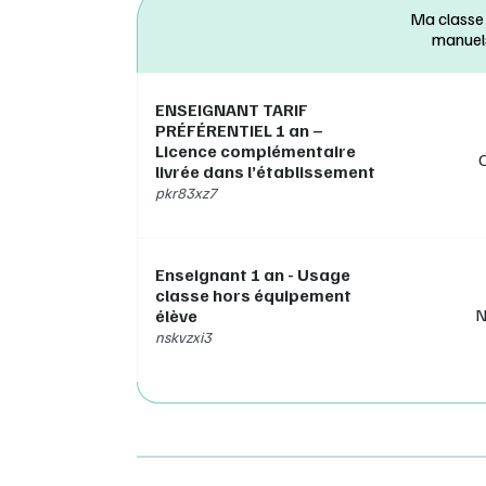
consul
Ma classe
manuel
ENSEIGNANT TARIF
PRÉFÉRENTIEL 1 an –
Licence complémentaire
livrée dans l’établissement
pkr83xz7
Enseignant 1 an - Usage
classe hors équipement
N
élève
nskvzxi3