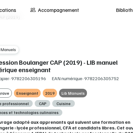
cations
Accompagnement
Biblio
CAP (2019)
b Manuels
ession Boulanger CAP (2019) - LIB manuel
rique enseignant
apier: 9782206305196
EAN numérique: 9782206305752
grave
Enseignant
2019
Lib Manuels
e professionnel
CAP
Cuisine
nces et technologies culinaires
vrage adapté aux apprenants qui suivent une formation en
gerie : lycée professionnel, CFA et candidats libres. Cet o