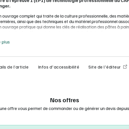
re à l’épreuve 1 (EP1) de technologie professionnelle du CA
nger.
n ouvrage complet qui traite de la culture professionnelle, des matiè
remières, ainsi que des techniques et du matériel professionnel assoc
 ouvrage pratique qui donne les clés de réalisation des pâtes à pain,
ennoiserie, des décors et de certains produits fabriqués.
e moins
es fiches de cours exhaustives et illustrées pour acquérir les compé
e plus
ttendues en CAP et découvrir certains savoirs du brevet professionn
ne partie Entraînement à l’examen pour se préparer au mieux et réus
’épreuve 1 du CAP.
 manuel numérique enseignant :
ils de l’article
Infos d'accessibilité
Site de l'éditeur
outes les ressources du manuel numérique élève :
des liens vers des sites web ;
10 vidéos réalisées par l'auteur afin de maîtriser les techniques 
 livre du professeur à télécharger.
tilisable sur un smartphone, une tablette ou un ordinateur, avec ou s
Nos offres
onnexion Internet.
 une offre vous permet de commander ou de générer un devis depuis 
r l'enseignant
: 1 licence enseignant LIB offerte pour 10 lice
 LIB achetées
urations minimum requises (en ligne, ordinateur, tablettes, clé USB) :