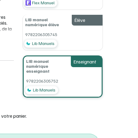
P
Flex Manuel
res
LIB manuel
Élève
iés.
numérique élève
 de la
9782206305745
tences
Lib Manuels
el.
sir
LIB manuel
Enseignant
numérique
enseignant
9782206305752
Lib Manuels
de base.
ans
votre panier.
nces