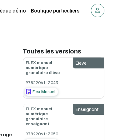
thèque démo
Boutique particuliers
Toutes les versions
FLEX manuel
Élève
numérique
granulaire élève
9782206113043
Flex Manuel
FLEX manuel
Enseignant
numérique
granulaire
enseignant
9782206113050
uvrage