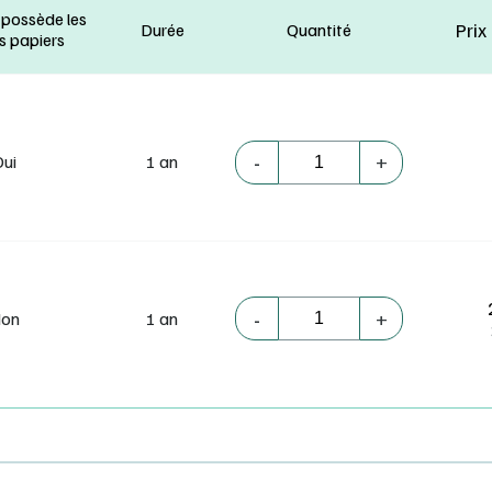
tez la documentation complète Lib MANUELS
à la rubrique Installat
 possède les
Prix
Durée
Quantité
s papiers
-
+
Oui
1 an
-
+
on
1 an