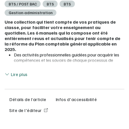
BTS / POST BAC
BTS
BTS
Gestion-administration
Une collection qui tient compte de vos pratiques de
classe, pour faciliter votre enseignement au
quotidien. Les 6 manuels qui la compose ont été
entièrement revus et actualisés pour tenir compte de
la réforme du Plan comptable général applicable en
2025.
Des activités professionnelles guidées pour acquérir les
compétences et les savoirs de chaque processus de
façon progressive
Lire moins
Des fiches ressources claires et synthétiques
Lire plus
Des applications spécifiques pour mobiliser le tableur et le
PGI, des applications dédiées à la CEJM appliquée, des
transversalités avec le Processus 7. Cet ouvrage prépare
à l'épreuve E41 du BTS CG
Des ressources numériques : base PGI « Glisse Avenue »,
Détails de l’article
Infos d'accessibilité
documents, QCM, vidéos, liens vers des sites web
Site de l'éditeur
Pour vous prescripteur numérique : Offert ! Le manuel
numérique enseignant (sous réserve d’une commande de
licences élèves)