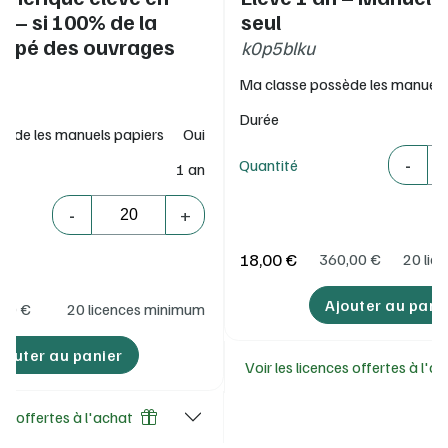
rt – si 100% de la
seul
uipé des ouvrages
k0p5blku
Ma classe possède les manuels
Durée
sède les manuels papiers
Oui
Quantité
-
Quantité
1 an
Quantité
-
+
18,00 €
360,00
€
20 lic
Ajouter au pani
,00
€
20 licences minimum
jouter au panier
Voir les licences offertes à l'a
ces offertes à l'achat