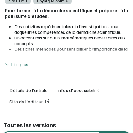
1re STI2D
Physique-chimie
Pour former à la démarche scientifique et préparer à la
poursuite d’études.
Des activités expérimentales et d’investigations pour
acquérir les compétences de la démarche scientifique.
Un accent mis sur outils mathématiques nécessaires aux
concepts.
Des fiches méthodes pour sensibiliser à l’importance de la
mesure.
Lire moins
Un cours concis et très visuel pour retenir les principales
Lire plus
notions.
Pour animer la classe : des vidéos documentaires pour du
sens aux concepts.
Pour développer l’autonomie : exercices résolus, QCM,
fiches méthodes, bilan, QCM interactifs.
Détails de l’article
Infos d'accessibilité
Avec le manuel numérique élève :
Site de l'éditeur
L'intégralité de la version papier en version numérique
Accès direct à des ressources et activités
complémentaires
Toutes les versions
Des
exercices interactifs
;
Des
synthèses audio
;