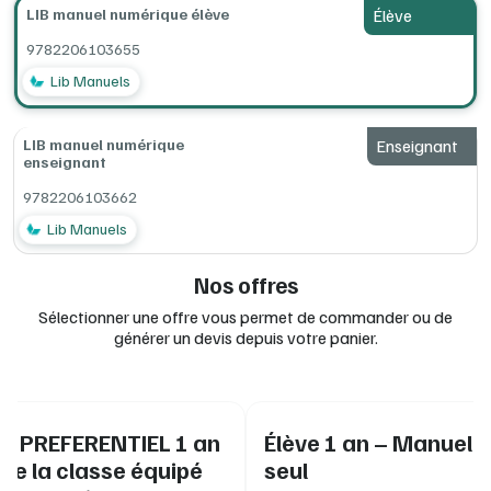
LIB manuel numérique élève
Élève
Des
vidéos.
Utilisable
sur un smartphone, une tablette ou un
9782206103655
ordinateur, avec ou sans connexion Internet.
Lib Manuels
►
Pour l'enseignant
: 1 licence enseignant LIB offerte
pour 20 licences élève LIB achetées
LIB manuel numérique
Enseignant
Configurations minimum requises (en ligne, ordinateur,
enseignant
tablettes, clé USB) :
consultez la documentation complète Lib
MANUELS
à la rubrique Installation.
9782206103662
Lib Manuels
Nos offres
Sélectionner une offre vous permet de commander ou de
générer un devis depuis votre panier.
IF PREFERENTIEL 1 an
Élève 1 an – Manuel 
 de la classe équipé
seul