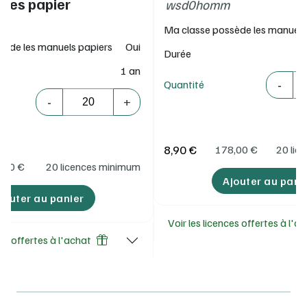
ges papier
wsd0homm
Ma classe possède les manuels
sède les manuels papiers
Oui
Durée
1 an
Quantité
-
Quantité
Quantité
-
+
8,90 €
178,00
€
20 lic
,00
€
20 licences minimum
Ajouter au pani
jouter au panier
Voir les licences offertes à l'a
ces offertes à l'achat