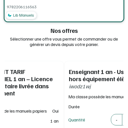
9782206116563
> Vous souhaitez en savoir plus sur Lib Manuels ? Rendez-
vous sur :
https://www.editions-delagrave.fr/catalogue/lib-
Lib Manuels
ma...
Nos offres
Sélectionner une offre vous permet de commander ou de
générer un devis depuis votre panier.
NT TARIF
Enseignant 1 an - Us
IEL 1 an – Licence
hors équipement élè
taire livrée dans
iwodz1wj
sement
Ma classe possède les manuels
Durée
sède les manuels papiers
Oui
Quantité
-
Quantité
1 an