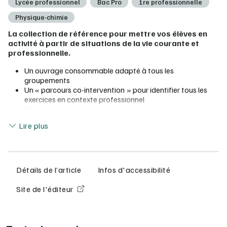
Lycée professionnel
Bac Pro
1re professionnelle
Physique-chimie
La collection de référence pour mettre vos élèves en
activité à partir de situations de la vie courante et
professionnelle.
Un ouvrage consommable adapté à tous les
groupements
Un « parcours co-intervention » pour identifier tous les
exercices en contexte professionnel
Tous les outils pour réussir : fiches mathématiques, fiches
Lire moins
sécurité, fiches ExAO, etc.
Lire plus
Une vidéo et une situation de la vie quotidienne pour
lancer chaque chapitre
Un exercice expérimental ou d’investigation proposé dans
chaque chapitre pour mettre les élèves en action
Une évaluation par chapitre pour faire le point sur
Détails de l’article
Infos d'accessibilité
l’appropriation des capacités et des connaissances
De nombreuses ressources numériques : vidéos, QCM,
Site de l'éditeur
grilles d'autoévaluation, activités sur outils numériques
(ExAO, FizziQ, etc.)
Pour vous prescripteur numérique : Offert ! Le manuel