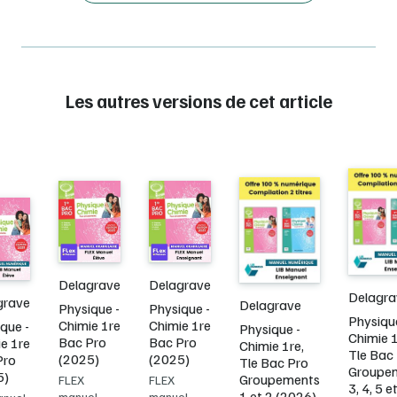
Les autres versions de cet article
Delagrave
Delagrave
Delagra
grave
Delagrave
Physique -
Physique -
Physiqu
Chimie 1re
Chimie 1re
que -
Physique -
Chimie 1
Bac Pro
Bac Pro
e 1re
Chimie 1re,
Tle Bac
(2025)
(2025)
Pro
Tle Bac Pro
Groupe
5)
Groupements
FLEX
FLEX
3, 4, 5 e
1 et 2 (2026)
manuel
manuel