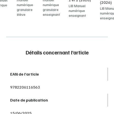
anuel
(2026)
numérique
numérique
ique
LIB Manuel
LIB Manu
granulaire
granulaire
numérique
numériq
élève
enseignant
enseignant
enseigna
Détails concernant l’article
EAN de l’article
9782206116563
Date de publication
15/06/2025