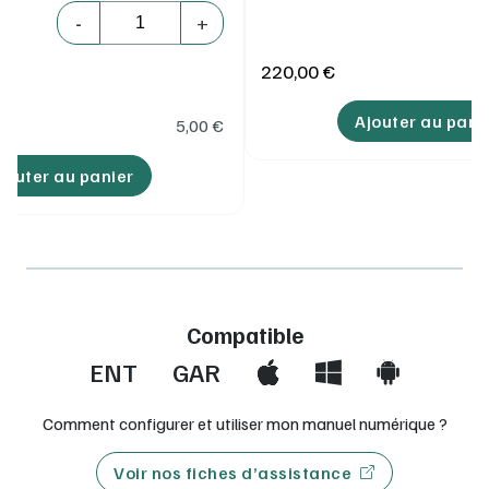
Quantité
-
+
220,00 €
Ajouter au pani
5,00
€
jouter au panier
Compatible
ENT
GAR
Comment configurer et utiliser mon manuel numérique ?
Voir nos fiches d’assistance