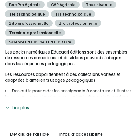
Bac Pro Agricole
CAP Agricole
Tous niveaux
Tle technologique
1re technologique
2de professionnelle
1re professionnelle
Terminale professionnelle
Sciences de la vie et de la terre
Les packs numériques Educagri éditions sont des ensembles
de ressources numériques et de vidéos pouvant s’intégrer
dans les séquences pédagogiques.
Les ressources appartiennent à des collections variées et
adaptées à différents usages pédagogiques :
Des outils pour aider les enseignants à construire et illustrer
leurs cours, créer des séquences individualisées de formation,
élaborer des activités de soutien scolaire
Lire moins
Lire plus
Des modules de formation destinés aux apprenants pour
acquérir des connaissances, se mettre à niveau, réviser ou
approfondir un sujet.
Vous pouvez découvrir les ressources contenues dans ce pack
Détails de l’article
Infos d'accessibilité
en consultant la démo.