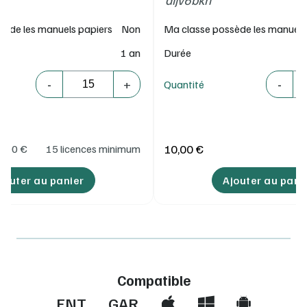
sède les manuels papiers
Non
Ma classe possède les manuels
1 an
Durée
Quantité
Quantité
-
-
+
Quantité
10,00 €
5,00
€
15 licences minimum
jouter au panier
Ajouter au pani
Compatible
ENT
GAR