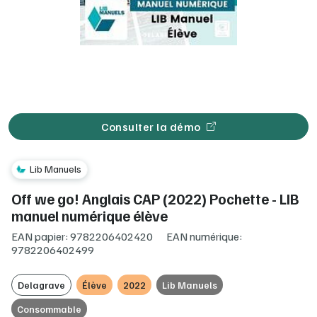
Consulter la démo
Lib Manuels
Off we go! Anglais CAP (2022) Pochette - LIB
manuel numérique élève
EAN papier: 9782206402420
EAN numérique:
9782206402499
Delagrave
Élève
2022
Lib Manuels
Consommable