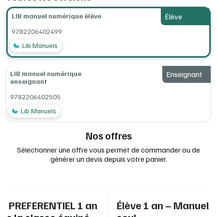
d'ouvrage.
LIB manuel numérique élève
Élève
L'élève peut saisir et enregistrer ses réponses dans son
manuel numérique.
9782206402499
Utilisable
sur un
smartphone,
une
tablette
ou un
ordinateur
,
avec
ou
sans
connexion Internet.
Lib Manuels
LIB manuel numérique
Enseignant
enseignant
9782206402505
Lib Manuels
Nos offres
Sélectionner une offre vous permet de commander ou de
générer un devis depuis votre panier.
IF PREFERENTIEL 1 an
Élève 1 an – Manuel 