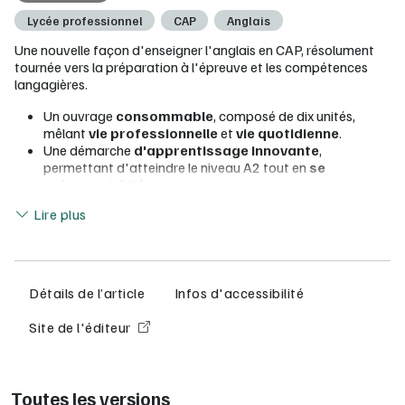
Lycée professionnel
CAP
Anglais
Une nouvelle façon d'enseigner l'anglais en CAP, résolument
tournée vers la préparation à l'épreuve et les compétences
langagières.
Un ouvrage
consommable
, composé de dix unités,
mêlant
vie professionnelle
et
vie quotidienne
.
Une démarche
d'apprentissage innovante
,
permettant d'atteindre le niveau A2 tout en
se
préparant à l'épreuve
.
Lire moins
Chaque unité est
structurée
comme un
sujet
Lire plus
d'examen
(situations A et B), par compétences
langagières.
Sur ce manuel numérique élève :
Détails de l’article
Infos d'accessibilité
L'intégralité
de la version papier en version numérique.
Accès direct
à des
ressources et activités
Site de l'éditeur
complémentaires :
Des
vidéos
authentiques ;
Des
pistes audios
enregistrées en studio;
De nombreuses propositions pour alimenter le
Toutes les versions
projet collaboratif
et
numérique
en fin