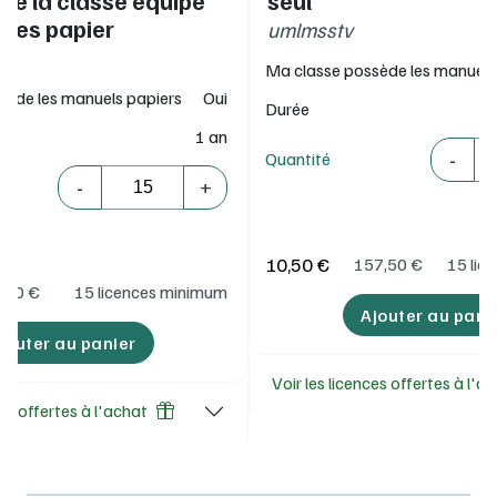
 de la classe équipé
seul
ges papier
umlmsstv
Ma classe possède les manuels
sède les manuels papiers
Oui
Durée
1 an
Quantité
-
Quantité
Quantité
-
+
10,50 €
157,50
€
15 lic
,00
€
15 licences minimum
Ajouter au pani
jouter au panier
Voir les licences offertes à l'a
ces offertes à l'achat