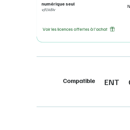
numérique seul
N
vjf1k8iv
Voir les licences offertes à l'achat
Compatible
ENT