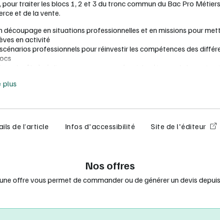
, pour traiter les blocs 1, 2 et 3 du tronc commun du Bac Pro Métier
ce et de la vente.
n découpage en situations professionnelles et en missions pour mett
èves en activité
 scénarios professionnels pour réinvestir les compétences des différ
locs
jeux de rôle à réaliser en groupe pour réussir les étapes de la vente e
e moins
entraîner à l’oral de manière ludique.
e plus
es fiches méthode pour se préparer aux épreuves E31, E32 et E33
es ressources numériques : vidéos, quiz interactifs, synthèses audio,
ashcards, jeux de rôle
nuels, le manuel numérique personnalisable idéal pour l'animation d
ils de l’article
Infos d'accessibilité
Site de l'éditeur
ouveautés 2026 : 2 modes d’affichage (vue page et vue web) + outi
accessibilité
Nos offres
ersonnalisation : création et partage de vos séquences, suivi des exe
utils d’annotation
 une offre vous permet de commander ou de générer un devis depuis 
avigation simple : sommaire interactif, accès direct aux ressources
ffichage simultané des documents et des questions
teractivité : saisie et enregistrement des réponses + affichage des c
 clic