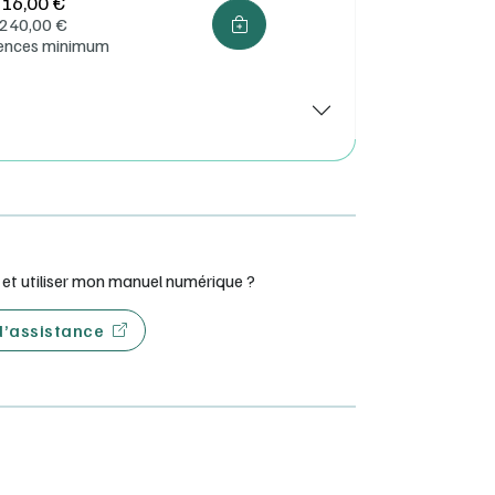
16,00 €
240,00
€
cences minimum
t utiliser mon manuel numérique ?
 d’assistance