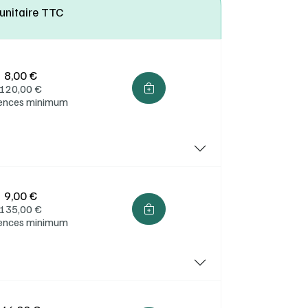
 unitaire TTC
uels
 sous
8,00 €
120,00
€
cences minimum
9,00 €
135,00
€
cences minimum