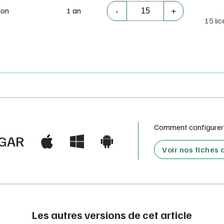
-
+
on
1 an
15 li
Comment configurer e
GAR
Voir nos fiches
Les autres versions de cet article