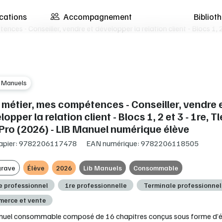
cations
Accompagnement
Biblio
ces - Conseiller, vendre et développer la relation client - Blocs 1, 2
b Manuels
métier, mes compétences - Conseiller, vendre 
opper la relation client - Blocs 1, 2 et 3 - 1re, Tl
Pro (2026) - LIB Manuel numérique élève
apier: 9782206117478
EAN numérique: 9782206118505
grave
Élève
2026
Lib Manuels
Consommable
e professionnel
1re professionnelle
Terminale professionnel
erce et vente
uel consommable composé de 16 chapitres conçus sous forme d’