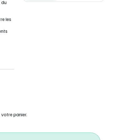
s du
re les
ents
t
e
ls
rcices,
votre panier.
orrigés