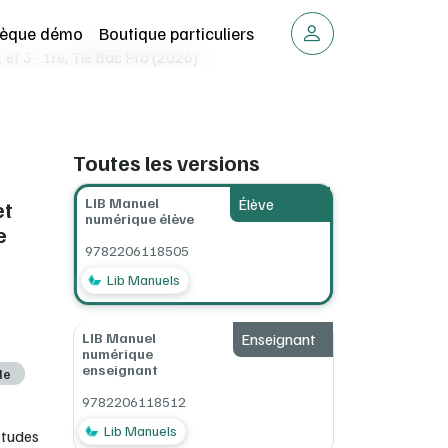
thèque démo
Boutique particuliers
 et 3 - 1re, Tle Bac Pro (2026)
Toutes les versions
LIB Manuel
Élève
et
numérique élève
e
9782206118505
Lib Manuels
LIB Manuel
Enseignant
numérique
enseignant
le
9782206118512
Lib Manuels
études