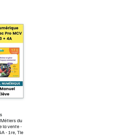
s
Métiers du
 la vente -
4A - 1re, Tle