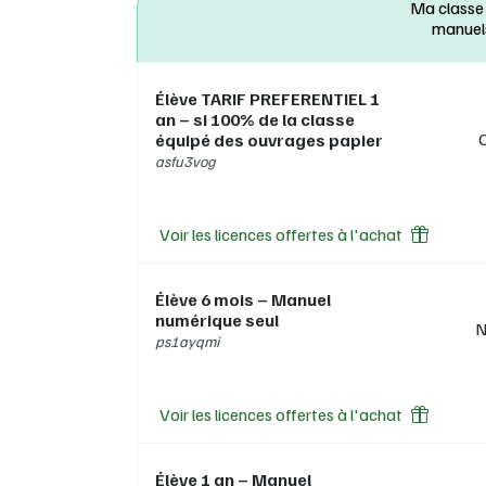
Ma classe
> Rend
manuel
pour en
Exclus
Élève TARIF PREFERENTIEL 1
réserv
an – si 100% de la classe
équipé des ouvrages papier
asfu3vog
Voir les licences offertes à l'achat
Élève 6 mois – Manuel
numérique seul
N
ps1ayqmi
Voir les licences offertes à l'achat
Élève 1 an – Manuel