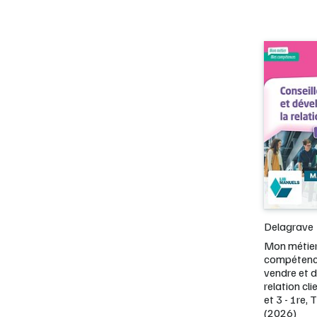
Delagrave
Mon métier
compétences
vendre et 
relation cli
et 3 - 1re, 
(2026)