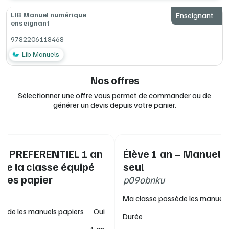
des ressources complémentaires offertes dans votre
LIB Manuel numérique
Enseignant
manuel numérique enseignant : devoirs sur table et leurs
enseignant
corrigés, corrigés des sujets d'examen, corrigés des
pages « Je révise ».
9782206118468
Lib Manuels
Nos offres
Sélectionner une offre vous permet de commander ou de
générer un devis depuis votre panier.
IF PREFERENTIEL 1 an
Élève 1 an – Manuel 
 de la classe équipé
seul
ges papier
p09obnku
Ma classe possède les manuels
sède les manuels papiers
Oui
Durée
1 an