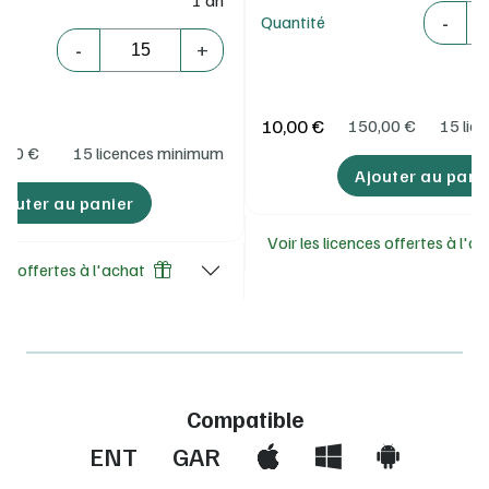
Quantité
-
Quantité
Quantité
-
+
10,00 €
150,00
€
15 lic
,00
€
15 licences minimum
Ajouter au pani
jouter au panier
Voir les licences offertes à l'a
ces offertes à l'achat
Compatible
ENT
GAR