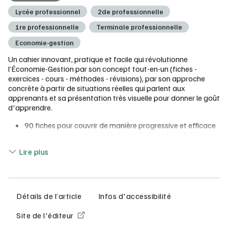
Lycée professionnel
2de professionnelle
1re professionnelle
Terminale professionnelle
Economie-gestion
Un cahier innovant, pratique et facile qui révolutionne
l’Économie-Gestion par son concept tout-en-un (fiches -
exercices - cours - méthodes - révisions), par son approche
concrète à partir de situations réelles qui parlent aux
apprenants et sa présentation très visuelle pour donner le goût
d'apprendre.
90 fiches pour couvrir de manière progressive et efficace
tout le programme de 2de, 1re et Tle (modules 3 à 5)
Lire moins
Des contextes originaux choisis parmi les centres
Lire plus
d'intérêt des apprenants (Disneyland, Fortnite, Haribo,
Futuroscope, McDonald’s)
« Mes exos » : des activités faciles à mettre en œuvre
pour tester les connaissances
« Je retiens » : des synthèses visuelles pour mémoriser
Détails de l’article
Infos d'accessibilité
l'essentiel
« Méthodo » : 7 fiches guidées + des applications
Site de l'éditeur
« Je révise » : des entraînements sous forme de jeux