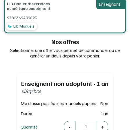
vocabulaire en lien avec le manuel, des « cartes
LIB Cahier d'exercices
Enseignant
numérique enseignant
d’identité » de mots à compléter.
Des activités de rédaction pour planifier et rédiger
9782369409823
des textes et réinvestir le vocabulaire appris.
Le cahier sert de support à la pratique autonome écrite et
Lib Manuels
reprend en miroir les exercices du manuel, afin que l’élève
puisse d’approprier la notion et ne pas le confronter
Nos offres
individuellement à des difficultés non abordées.
Sélectionner une offre vous permet de commander ou de
générer un devis depuis votre panier.
Enseignant non adoptant - 1 an
xl8qrbcs
Ma classe possède les manuels papiers
Non
Durée
1 an
Quantité
-
+
Quantité