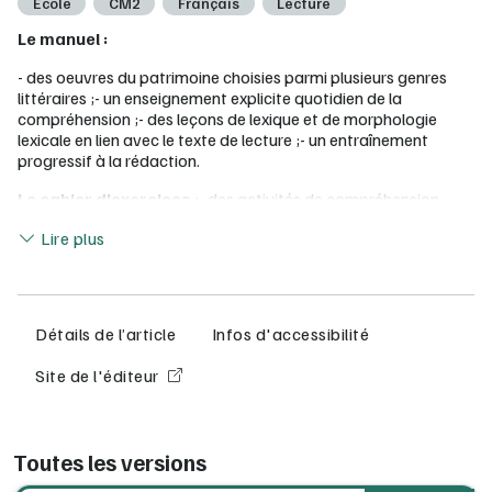
École
CM2
Français
Lecture
Le manuel :
- des oeuvres du patrimoine choisies parmi plusieurs genres
littéraires ;- un enseignement explicite quotidien de la
compréhension ;- des leçons de lexique et de morphologie
lexicale en lien avec le texte de lecture ;- un entraînement
progressif à la rédaction.
Le cahier d'exercices :
- des activités de compréhension
pour mettre en pratique les stratégies de réponse ;- des
Lire moins
Lire plus
exercices de lexique et de morphologie lexicale en lien avec le
manue, des "cartes d'identité" de mot à compléter ;- des
activités de rédactions pour s'entraîner à choisir le mot juste, à
s'exprimer précisément et à écrire des textes de différentes
natures (récit, fable, texte documentaire...).
Détails de l’article
Infos d'accessibilité
Pour un enseignement efficace dans tous les domaines du
Site de l'éditeur
français au CM2
Le cahier de lecture contient :
Des activités de compréhension pour mettre en
Toutes les versions
pratique les stratégies de réponse.
Des exercices de morphologie lexicale et de