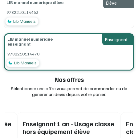
pour 20 licences élève LIB achetées
LIB manuel numérique élève
Élève
9782210114463
Configurations minimum requises (en ligne, ordinateur,
tablettes, clé USB) :
consultez la documentation complète Lib
Lib Manuels
MANUELS
à la rubrique Installation.
LIB manuel numérique
Enseignant
enseignant
9782210114470
Lib Manuels
Nos offres
Sélectionner une offre vous permet de commander ou de
générer un devis depuis votre panier.
vrée
Enseignant 1 an - Usage classe
Ens
hors équipement élève
cla