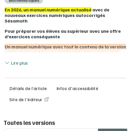
Mathématiques
En 2026, un manuel numérique actualisé
avec de
nouveaux exercices numériques autocorrigés
Sésamath
Pour préparer vos élèves au supérieur avec une offre
d'exercices conséquente
Un manuel numérique avec tout le contenu de la version
papier intégré dans une application interactive
et de
nombreuses ressources numériques et activités
Lire moins
Lire plus
complémentaires en partenariat avec Sesamath :
des
parcours différenciés de réinvestissement
pour
s'adapter au niveau de chacun
des
exerciseurs
pour faire des gammes sur les
Détails de l’article
Infos d'accessibilité
méthodes essentielles du programme
un
espace Python
pour accéder à tous les programmes
Site de l'éditeur
Python du manuel : consulter, modifier et exécuter en
ligne sans aucune connaissance préalable
Ainsi qu'un accès au
livre du professeur
à télécharger
Toutes les versions
►
Pour l'enseignant
: 1 licence enseignant LIB offerte