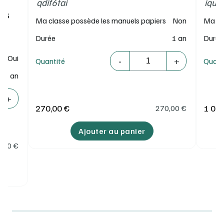
a
qdif6tai
iqur
es
Ma classe possède les manuels papiers
Non
Ma cl
Durée
1 an
Durée
Quantité
Oui
-
+
Quantité
Quant
1 an
+
270,00 €
1 080
270,00
€
Ajouter au panier
5,00
€