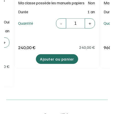
Ma classe possède les manuels papiers
Non
Ma cl
Durée
1 an
Durée
Quantité
Oui
-
+
Quantité
Quant
1 an
+
240,00 €
960,
240,00
€
Ajouter au panier
5,00
€