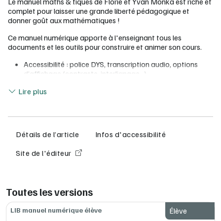
Le manuel maths & tiques de Florie et Yvan Monka est riche et
complet pour laisser une grande liberté pédagogique et
donner goût aux mathématiques !
Ce manuel numérique apporte à l'enseignant tous les
documents et les outils pour construire et animer son cours.
Accessibilité : police DYS, transcription audio, options
d’affichage (contraste, interlignage…)
Simplicité : toutes les ressources en accès direct
Lire moins
Lire plus
Personnalisation : création et partage de vos séquences
et activités
Toutes les ressources du manuel numérique élève :
Détails de l’article
Infos d'accessibilité
Trois jeux de cartes pour s'entraîner aux automatismes,
aux règles de calcul et aux nombres relatifs de façon
Site de l'éditeur
ludique
Des diaporamaths pour travailler les automatismes de
tous les chapitres
Des modules d'entraînement pour s'exercer aux
Toutes les versions
fractions, aux nombres relatifs, au calcul littéral et aux
équations
LIB manuel numérique élève
Élève
De nombreuses ressources à imprimer pour faciliter la
mise en place des exercices et activités : dominos, cartes