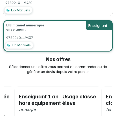
9782210119420
au trésor, repères, schémas
Les fichiers Scratch et TICE
Lib Manuels
Et bien sûr plus de 115 vidéos de rappels, de cours et de
méthodes par Yvan Monka pour s'approprier les notions
et réviser ses connaissances
LIB manuel numérique
Enseignant
enseignant
Caractéristiques techniques :
9782210119437
avec ou sans connexion internet
Lib Manuels
compatible ENT/GAR / plateforme d'établissement /
conforme aux recommandations CNIL (RGPD)
Nos offres
Configurations minimum requises (en ligne, ordinateur,
tablettes, clé USB) : consultez la documentation complète lib
Sélectionner une offre vous permet de commander ou de
MANUELS sur le site d'edulib
générer un devis depuis votre panier.
www.edulib.fr/catalogue/magnard
vrée
Enseignant 1 an - Usage classe
Ens
hors équipement élève
cla
a
upnxrjhr
fvdc
es