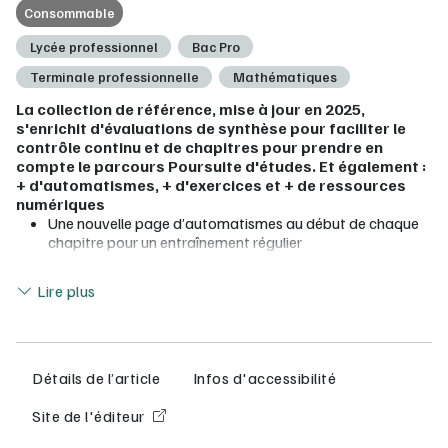
Consommable
Lycée professionnel
Bac Pro
Terminale professionnelle
Mathématiques
La collection de référence, mise à jour en 2025,
s'enrichit d'évaluations de synthèse pour faciliter le
contrôle continu et de chapitres pour prendre en
compte le parcours Poursuite d'études. Et également :
+ d'automatismes, + d'exercices et + de ressources
numériques
Une nouvelle page d’automatismes au début de chaque
chapitre pour un entraînement régulier
Une activité d'investigation et des activités guidées
Lire moins
s'appuyant sur des situations concrètes
Lire plus
De nombreux exercices et tutos vidéos sur l'algorithmique
et la programmation et les outils numériques (logiciels et
calculatrices)
Un bilan (essentiel et méthodes) plus complet pour aider
l'élève à travailler en autonomie
Détails de l’article
Infos d'accessibilité
Une évaluation par chapitre et des évaluations de
synthèse pour faciliter le contrôle continu en cours
Site de l'éditeur
d'année