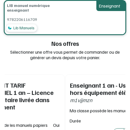
Pour vous : l'affichage des corrigés au clic directement
LIB manuel numérique
Enseignant
dans le manuel
enseignant
Pour vos élèves : la saisie et l'enregistrement direct des
réponses dans des zones dédiées
9782206116709
Téléchargement sur clé USB pour un fonctionnement
Lib Manuels
hors-ligne, avec ou sans connexion Internet, compatible
ENT/GAR, conforme RGPD et recommandations de la
CNIL
Nos offres
> Vous souhaitez en savoir plus sur Lib Manuels ? Rendez-
Sélectionner une offre vous permet de commander ou de
vous sur :
www.editions-delagrave.fr/catalogue/lib-manuels
générer un devis depuis votre panier.
NT TARIF
Enseignant 1 an - Us
IEL 1 an – Licence
hors équipement élè
taire livrée dans
m1vjjmzn
sement
Ma classe possède les manuels
Durée
sède les manuels papiers
Oui