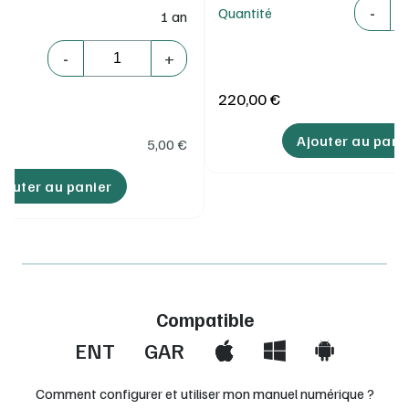
Quantité
-
Quantité
1 an
Quantité
-
+
220,00 €
Ajouter au pani
5,00
€
jouter au panier
Compatible
ENT
GAR
Comment configurer et utiliser mon manuel numérique ?