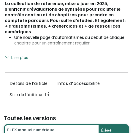
La collection de référence, mise à jour en 2025,
s'enrichit d'évaluations de synthèse pour faciliter le
contrôle continu et de chapitres pour prendre en
compte le parcours Poursuite d'études. Et également :
+ d'automatismes, + d'exercices et + de ressources
numériques
Une nouvelle page d’automatismes au début de chaque
chapitre pour un entraînement régulier
Une activité d'investigation et des activités guidées
Lire moins
s'appuyant sur des situations concrètes
Lire plus
De nombreux exercices et tutos vidéos sur l'algorithmique
et la programmation et les outils numériques (logiciels et
calculatrices)
Un bilan (essentiel et méthodes) plus complet pour aider
l'élève à travailler en autonomie
Détails de l’article
Infos d'accessibilité
Des questions flash ajoutées pour commencer les
exercices de façon ludique
Site de l'éditeur
Des exercices et problèmes progressifs
Une évaluation par chapitre
Des nouveaux chapitres pour prendre en compte le
parcours Poursuite d'études
Toutes les versions
De nombreuses ressources numériques : tutos, fichiers
TICE, fichiers Python et console Python, exercices
FLEX manuel numérique
Élève