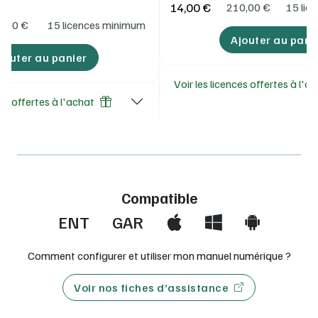
14,00 €
210,00
€
15 lic
5,00
€
15 licences minimum
Ajouter au pani
jouter au panier
Voir les licences offertes à l'a
ces offertes à l'achat
Compatible
ENT
GAR
Comment configurer et utiliser mon manuel numérique ?
Voir nos fiches d’assistance