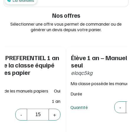
Lib Manuels
conforme RGPD et recommandations de la CNIL
> Pour en savoir plus sur Flex Manuel, rendez-vous sur :
Nos offres
www.flexmanuel.fr/
Sélectionner une offre vous permet de commander ou de
générer un devis depuis votre panier.
IF PREFERENTIEL 1 an
Élève 1 an – Manuel 
 de la classe équipé
seul
ges papier
eloqc5kg
Ma classe possède les manuels
sède les manuels papiers
Oui
Durée
1 an
Quantité
-
Quantité
Quantité
-
+