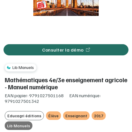
Consulter la démo
Lib Manuels
Mathématiques 4e/3e enseignement agricole
- Manuel numérique
EAN papier: 9791027501168
EAN numérique:
9791027501342
Educagri éditions
Élève
Enseignant
2017
Lib Manuels