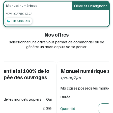
Manuel numérique
Élève et Enseignant
Ressources complémentaires : exercices complémentaires,
vidéos, exemples de solutions aux « défis Scratch ».
9791027501342
Une licence enseignant offerte pour 15 licences achetées.
Lib Manuels
Nos offres
Sélectionner une offre vous permet de commander ou de
générer un devis depuis votre panier.
érentiel si 100% de la
Manuel numérique se
uipée des ouvrages
qvonq7jm
Ma classe possède les manuels
Durée
sède les manuels papiers
Oui
Quantité
-
2 ans
Quantité