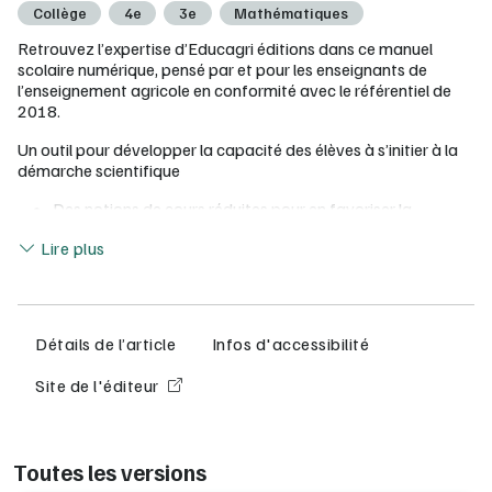
Collège
4e
3e
Mathématiques
Retrouvez l’expertise d’Educagri éditions dans ce manuel
scolaire numérique, pensé par et pour les enseignants de
l’enseignement agricole en conformité avec le référentiel de
2018.
Un outil pour développer la capacité des élèves à s’initier à la
démarche scientifique
Des notions de cours réduites pour en favoriser la
mémorisation, introduites par des activités s’appuyant
Lire moins
Lire plus
sur des situations concrètes
Des exercices d’application nombreux et variés conçus
pour permettre aux apprenants de travailler en
autonomie et de dégager des méthodes et des
automatismes
Détails de l’article
Infos d'accessibilité
La proposition d’un « défi Scratch » à la fin de chaque
chapitre, projet souvent ludique en lien avec les notions
Site de l'éditeur
abordées, à réaliser sur le logiciel Scratch
Des fiches spécifiques d’usage des TICE (calculatrice,
tableur, logiciel de géométrie dynamique)
Un cahier d’exercices complémentaire disponible pour
Toutes les versions
mettre en application les notions étudiées.