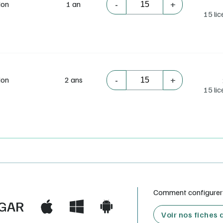
-
+
on
1 an
15 li
-
+
on
2 ans
15 li
Comment configurer e
GAR
Voir nos fiches