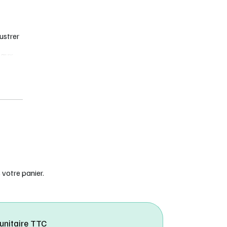
ustrer
 aux
tre,
s
action,
hier
votre panier.
 unitaire TTC