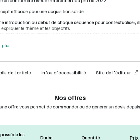
le en conformité avec le référentiel bac pro de 2022.
cept efficace pour une acquisition solide
ne introduction au début de chaque séquence pour contextualiser, ill
 expliquer le thème et les objectifs
s activités pour introduire des nouvelles notions et pour faire appel
quis de l’apprenant afin de les réinvestir et de travailler des «
e moins
e plus
utomatismes »
 cours concis qui synthétise les notions relatives à la séquence
es exercices aux formes diverses : applications des notions du chapi
roblèmes en lien avec une situation contextualisée, questionnement
cientifiques actuels, construction de graphiques ou exercices de réd
ils de l’article
Infos d'accessibilité
Site de l'éditeur
rfois couplés à l’utilisation d’outils numériques (Python, tableur,
lculatrice, etc.).
rces complémentaires : fichiers informatiques de travail, liens du ca
Nos offres
a plateforme de codage Python, exercices complémentaires, fiches-
atrices adaptées à trois marques, infographies.
 une offre vous permet de commander ou de générer un devis depuis 
cence enseignant offerte pour 15 licences achetées.
 possède les
Prix
Durée
Quantité