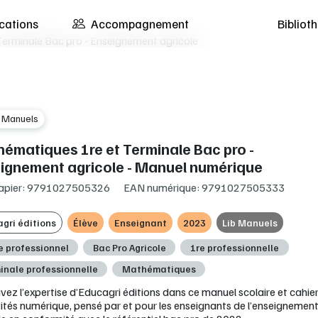
cations
Accompagnement
Biblio
erminale Bac pro - Enseignement agricole
b Manuels
ématiques 1re et Terminale Bac pro -
ignement agricole - Manuel numérique
apier: 9791027505326
EAN numérique: 9791027505333
gri éditions
Élève
Enseignant
2023
Lib Manuels
e professionnel
Bac Pro Agricole
1re professionnelle
inale professionnelle
Mathématiques
vez l’expertise d’Educagri éditions dans ce manuel scolaire et cahie
vités numérique, pensé par et pour les enseignants de l’enseignemen