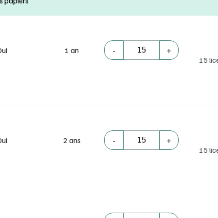
s papiers
-
+
Oui
1 an
15 li
-
+
Oui
2 ans
15 li