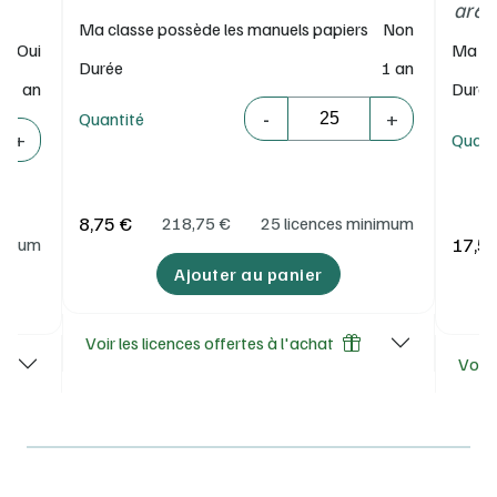
ar6t
Ma classe possède les manuels papiers
Non
Oui
Ma cl
Durée
1 an
1 an
Durée
Quantité
-
+
Quantité
+
Quant
8,75 €
218,75
€
25 licences minimum
17,5
inimum
Ajouter au panier
Voir les licences offertes à l'achat
Voir 