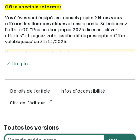
Offre spéciale réforme
:
Vos élèves sont équipés en manuels papier ?
Nous vous
offrons les licences élèves
et enseignants. Sélectionnez
l'offre à 0€ "Prescription papier 2025 : licences élèves
offertes" et joignez votre justificatif de prescription. Offre
valable jusqu'au 31/12/2025.
Un manuel de géographie 1 entièrement actualisé et renouvelé
Lire moins
De nouvelles études de cas et de nouveaux dossiers.
Lire plus
Des cartes et infographies mises à jour à partir des
dernières données disponibles.
Des activités variées pour faciliter les apprentissages :
Détails de l’article
Infos d'accessibilité
"Réactiver ses connaissances" pour remobiliser les
Site de l'éditeur
notions vues au collège et en Seconde ;
"La fabrique des cartes" pour s'interroger sur le travail
cartographique" ;
"Mobiliser le cours et la notion-clé" pour mémoriser
Toutes les versions
activement ;
"Je crée mes outils de révision" pour travailler en
autonomie avec efficacité ;
Manuel numérique max -