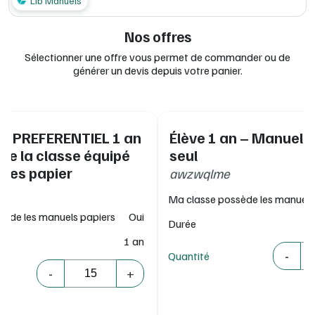
Lib Manuels
Nos offres
Sélectionner une offre vous permet de commander ou de
générer un devis depuis votre panier.
IF PREFERENTIEL 1 an
Élève 1 an – Manuel 
 de la classe équipé
seul
ges papier
awzwqlme
Ma classe possède les manuels
sède les manuels papiers
Oui
Durée
1 an
Quantité
-
Quantité
Quantité
-
+