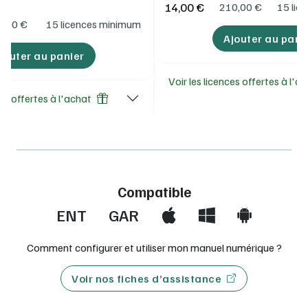
14,00 €
210,00
€
15 lic
5,00
€
15 licences minimum
Ajouter au pani
jouter au panier
Voir les licences offertes à l'a
ces offertes à l'achat
Compatible
ENT
GAR
Comment configurer et utiliser mon manuel numérique ?
Voir nos fiches d’assistance