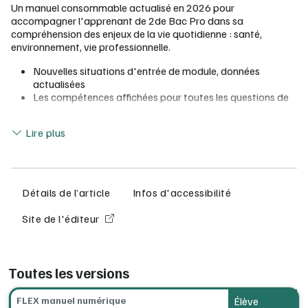
Un manuel consommable actualisé en 2026 pour
accompagner l'apprenant de 2de Bac Pro dans sa
compréhension des enjeux de la vie quotidienne : santé,
environnement, vie professionnelle.
Nouvelles situations d'entrée de module, données
actualisées
Les compétences affichées pour toutes les questions de
module
Lire moins
Des évaluations par compétences pour chaque module
Lire plus
Des QCM pour se tester et s'évaluer en autonomie
3 modalités d'apprentissage pour retenir l'essentiel :
vidéo, schéma et texte
Des escape games pour réviser en s'amusant et animer la
classe
Détails de l’article
Infos d'accessibilité
Flex Manuel, le manuel numérique granulaire au service de
Site de l'éditeur
votre liberté pédagogique
Création, modification et partage de vos séquences
Activités 100 % interactives
Toutes les versions
Assignation de devoirs, suivi des résultats individuels et
corrections en ligne
FLEX manuel numérique
Élève
Création et gestion de groupes avec partage de vos