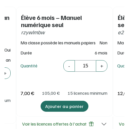
manuel numérique enseignant : synthèses modifiables
(Word), corrigé « Analyse de situation », corrigé des
activités à rédiger, fiches de co-intervention, tableau des
1 an
Élève 6 mois – Manuel
Élè
contextes (pdf et Word), 9 contextes à adapter
localement.
pé
numérique seul
seu
rzywlmbw
e23k
Ma classe possède les manuels papiers
Non
Ma cl
Oui
Durée
6 mois
Durée
1 an
Quantité
-
+
Quantité
Quant
+
7,00 €
12,0
105,00
€
15 licences minimum
inimum
Ajouter au panier
Voir les licences offertes à l'achat
Voir 