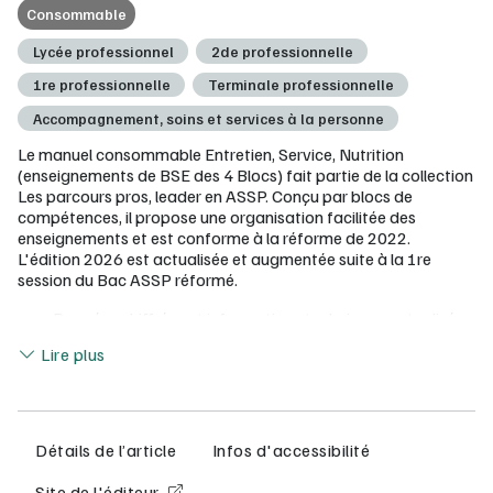
Consommable
Lycée professionnel
2de professionnelle
1re professionnelle
Terminale professionnelle
Accompagnement, soins et services à la personne
Le manuel consommable Entretien, Service, Nutrition
(enseignements de BSE des 4 Blocs) fait partie de la collection
Les parcours pros, leader en ASSP. Conçu par blocs de
compétences, il propose une organisation facilitée des
enseignements et est conforme à la réforme de 2022.
L'édition 2026 est actualisée et augmentée suite à la 1re
session du Bac ASSP réformé.
Données chiffrées et informations techniques actualisées,
Lire moins
nouveaux documents
Lire plus
Des pistes de contextes professionnels et de situations à
adapter au bassin d'emploi local
Des objectifs par activité pour guider les apprenants et
les rendre acteurs de leurs apprentissages
Des pistes pédagogiques et des ressources proposées
Détails de l’article
Infos d'accessibilité
pour faciliter la mise en place de la co-intervention avec le
français, les mathématiques et les sciences.
Site de l'éditeur