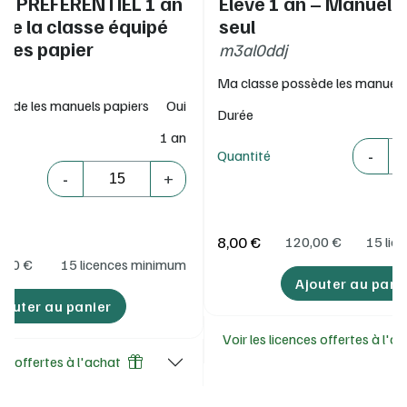
IF PREFERENTIEL 1 an
Élève 1 an – Manuel 
www.flexmanuel.fr/
 de la classe équipé
seul
ges papier
m3al0ddj
Ma classe possède les manuels
sède les manuels papiers
Oui
Durée
1 an
Quantité
-
Quantité
Quantité
-
+
8,00 €
120,00
€
15 lic
,00
€
15 licences minimum
Ajouter au pani
jouter au panier
Voir les licences offertes à l'a
ces offertes à l'achat