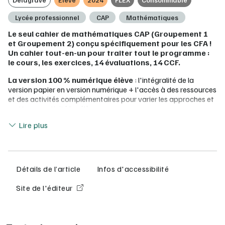
Lycée professionnel
CAP
Mathématiques
Le seul cahier de mathématiques CAP (Groupement 1
et Groupement 2) conçu spécifiquement pour les CFA !
Un cahier tout-en-un pour traiter tout le programme :
le cours, les exercices, 14 évaluations, 14 CCF.
La version 100 % numérique élève
: l'intégralité de la
version papier en version numérique + l'accès à des ressources
et des activités complémentaires pour varier les approches et
mettre en activité les élèves
Lire moins
Lire plus
La version numérique élève propose :
46 activités courtes et simples pour traiter tout le
programme des 2 groupements : chaque activité d'une
page s'appuie sur une situation de la vie professionnelle
Détails de l’article
Infos d'accessibilité
ou quotidienne et se conclut par une mini-synthèse
des évaluations et des sujets types pour préparer le CAP
Site de l'éditeur
des exercices simples pour acquérir chaque capacité
des bilans pour mémoriser l'essentiel
des ressources numériques : 28 QCM interactifs pour
vérifier ses connaissances, de la méthode, 18 fichiers