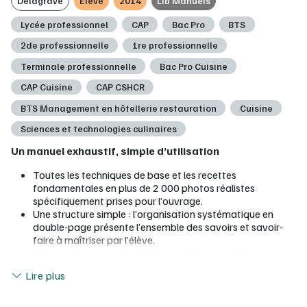
Delagrave
Élève
2014
Lib Manuels
Lycée professionnel
CAP
Bac Pro
BTS
2de professionnelle
1re professionnelle
Terminale professionnelle
Bac Pro Cuisine
CAP Cuisine
CAP CSHCR
BTS Management en hôtellerie restauration
Cuisine
Sciences et technologies culinaires
Un manuel exhaustif, simple d’utilisation
Toutes les techniques de base et les recettes
fondamentales en plus de 2 000 photos réalistes
spécifiquement prises pour l’ouvrage.
Une structure simple : l’organisation systématique en
double-page présente l’ensemble des savoirs et savoir-
faire à maîtriser par l’élève.
Un renvoi permanent entre les applications et les
Lire moins
techniques permet de circuler facilement dans l’ensemble
Lire plus
de l’ouvrage
Un index alphabétique et un sommaire thématique
permettent une consultation rapide des contenus par