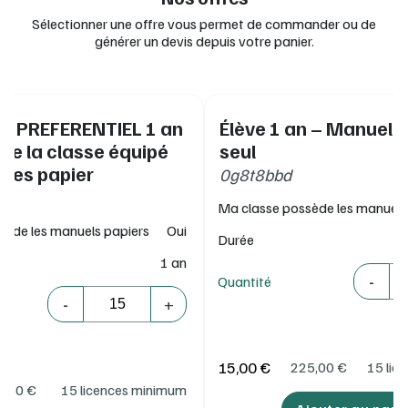
Inclus : les fiches techniques en Q8 et en Q10.
Sélectionner une offre vous permet de commander ou de
générer un devis depuis votre panier.
Avec le manuel numérique élève :
L'intégralité de la version papier en version numérique
Accès direct à des ressources et activités
complémentaires
IF PREFERENTIEL 1 an
Élève 1 an – Manuel 
Utilisable sur un smartphone, une tablette ou un
ordinateur, avec ou sans connexion Internet.
 de la classe équipé
seul
ges papier
0g8t8bbd
Configurations minimum requises (en ligne, ordinateur,
tablettes, clé USB) :
consultez la documentation complète Lib
Ma classe possède les manuels
MANUELS
à la rubrique Installation.
sède les manuels papiers
Oui
Durée
1 an
Quantité
-
Quantité
Quantité
-
+
15,00 €
225,00
€
15 lic
2,50
€
15 licences minimum