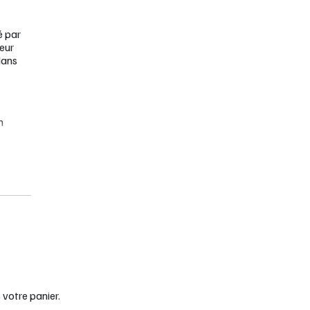
é par
ieur
dans
n
commune
votre panier.