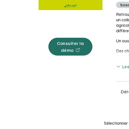
Scien
Retrou
un col
agrico
différ
Un ouv
Consulter la
démo
Des ch
agricul
Lir
Des ex
Lir
s’insc
Une pr
essenti
Déta
Une mul
engage
de sav
Ressou
Sélectionner
Une li