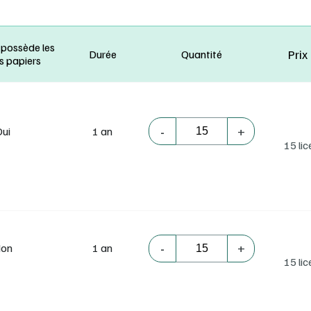
 possède les
Prix
Durée
Quantité
s papiers
-
+
Oui
1 an
15 li
-
+
on
1 an
15 li