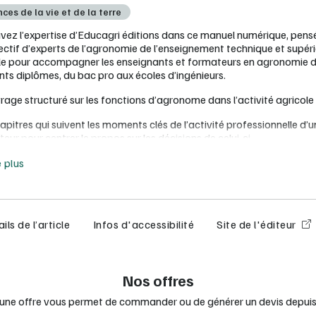
ces de la vie et de la terre
vez l’expertise d’Educagri éditions dans ce manuel numérique, pens
lectif d’experts de l’agronomie de l’enseignement technique et supér
le pour accompagner les enseignants et formateurs en agronomie 
ents diplômes, du bac pro aux écoles d’ingénieurs.
rage structuré sur les fonctions d’agronome dans l’activité agricole
apitres qui suivent les moments clés de l’activité professionnelle d’u
teur pour centrer le propos sur les décisions de celui-ci
e moins
emples concrets issus de situations professionnelles choisies pour
e plus
rire dans une démarche agroécologique
ésentation claire avec des encadrés qui rendent visibles les savoirs
els, les méthodes transposables, les définitions indispensables, etc.
ils de l’article
Infos d'accessibilité
Site de l'éditeur
tiplicité de contextes, de situations et de points de vue qui incite à
r des échanges au sein de la classe pour aboutir à l’élaboration 
oirs partagés.
Nos offres
rces complémentaires : vidéos, documents, TP, TD, outils…
 une offre vous permet de commander ou de générer un devis depuis 
cence enseignant offerte pour 15 licences achetées.