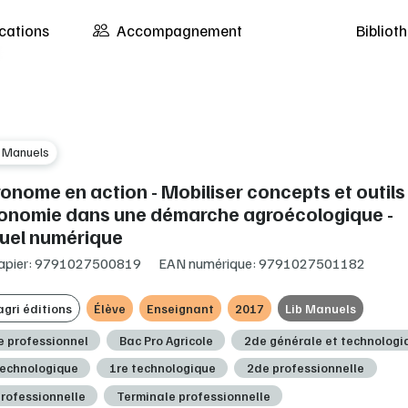
cations
Accompagnement
Biblio
b Manuels
ronome en action - Mobiliser concepts et outils
ronomie dans une démarche agroécologique -
el numérique
apier: 9791027500819
EAN numérique: 9791027501182
gri éditions
Élève
Enseignant
2017
Lib Manuels
e professionnel
Bac Pro Agricole
2de générale et technologi
technologique
1re technologique
2de professionnelle
professionnelle
Terminale professionnelle