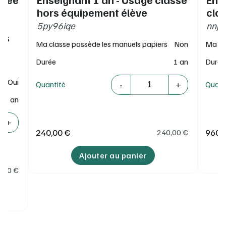
hors équipement élève
cla
a
5py96iqe
nnj
es
Ma classe possède les manuels papiers
Non
Ma cl
Durée
1 an
Durée
Quantité
Oui
-
+
Quantité
Quant
1 an
+
240,00 €
960,
240,00
€
Ajouter au panier
5,00
€