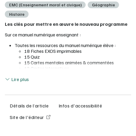
EMC (Enseignement moral et civique)
Géographie
Histoire
Les clés pour mettre en œuvre le nouveau programme
Sur ce manuel numérique enseignant :
Toutes les ressources du manuel numérique élève :
18 Fiches EXOS imprimables
15 Quiz
15 Cartes mentales animées & commentées
12 Cartes interactives
10 Web interview
Lire moins
Lire plus
Le livre du professeur à télécharger directement dans le
manuel
Utilisable sur un smartphone, une tablette ou un
ordinateur, avec ou sans connexion Internet.
Détails de l’article
Infos d'accessibilité
Configurations minimum requises (en ligne, ordinateur,
tablettes, clé USB) :
consultez la documentation complète Lib
Site de l'éditeur
MANUELS
à la rubrique Installation.