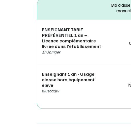
Ma classe
Lib M
manuel
C
e
p
ENSEIGNANT TARIF
A
PRÉFÉRENTIEL 1 an –
si
Licence complémentaire
A
livrée dans l’établissement
p
1h3pmger
N
d
T
s
Enseignant 1 an - Usage
r
classe hors équipement
N
élève
> Vous
tkusoagw
www.ed