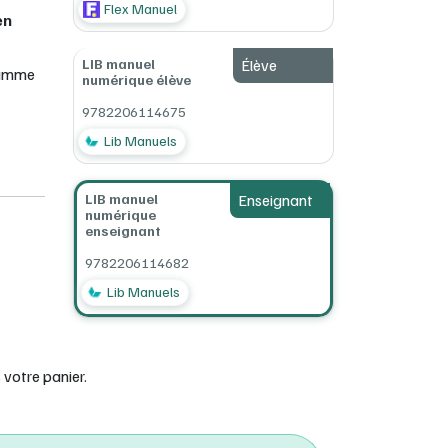
Flex Manuel
en
LIB manuel
Élève
ramme
numérique élève
s
9782206114675
Lib Manuels
ructure
s.
le
LIB manuel
Enseignant
numérique
enseignant
9782206114682
irement
Lib Manuels
ques et
nthèses
votre panier.
nt