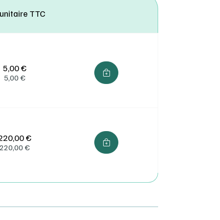
 unitaire TTC
i des
n main
5,00 €
 de
5,00
€
ès
 ou
220,00 €
220,00
€