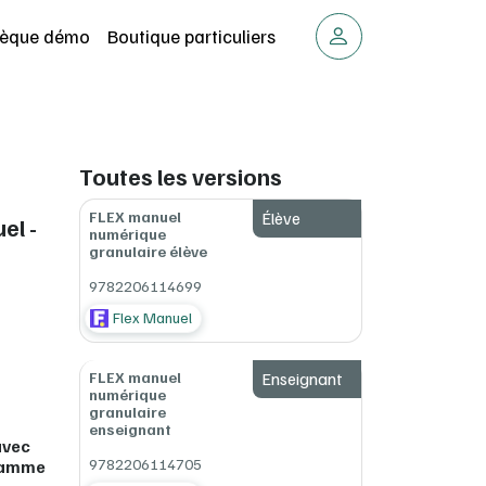
thèque démo
Boutique particuliers
Toutes les versions
FLEX manuel
Élève
el -
numérique
granulaire élève
9782206114699
Flex Manuel
FLEX manuel
Enseignant
numérique
granulaire
enseignant
avec
9782206114705
gramme