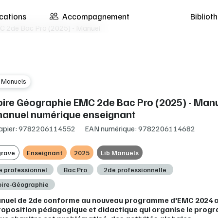
cations
Accompagnement
Biblio
C 2de Bac Pro (2025) - Manuel
b Manuels
oire Géographie EMC 2de Bac Pro (2025) - Manu
manuel numérique enseignant
apier: 9782206114552
EAN numérique: 9782206114682
grave
Enseignant
2025
Lib Manuels
e professionnel
Bac Pro
2de professionnelle
oire-Géographie
nuel de 2de conforme au nouveau programme d'EMC 2024 
roposition pédagogique et didactique qui organise le pro