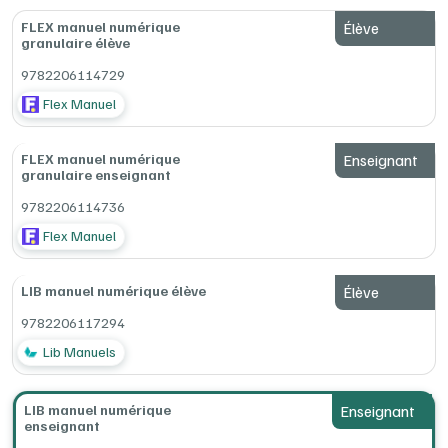
clés sont clairement identifiés, des frises et des cartes
rassemblent les repères chronologiques et spatiaux, les
FLEX manuel numérique
Élève
leçons sont podcastables par les élèves et des quiz leur
granulaire élève
permettent de fixer leurs connaissances
9782206114729
Des ressources numériques spéciales enseignant : fonds
de carte, synthèses au format Word, évaluations
Flex Manuel
Pour vous prescripteur numérique :
Offert !
Le manuel
numérique enseignant (sous réserve d’une commande de
FLEX manuel numérique
Enseignant
licences élèves)
granulaire enseignant
Lib Manuels, le manuel numérique idéal pour la
9782206114736
vidéoprojection
Flex Manuel
Création et partage de vos séquences pédagogiques et
activités, suivi des exercices de vos élèves de vos élèves
LIB manuel numérique élève
Élève
pour un accompagnement personnalisé
Affichage simultané des documents et des questions
9782206117294
pour une prise en main simplifiée
Animation de vos séances de cours grâce à des outils
Lib Manuels
d’annotation et de personnalisation
Navigation facile dans le manuel grâce au sommaire
interactif et accès direct aux ressources dans un onglet
LIB manuel numérique
Enseignant
enseignant
dédié (vidéos, exercices)
Téléchargement sur clé USB pour un fonctionnement