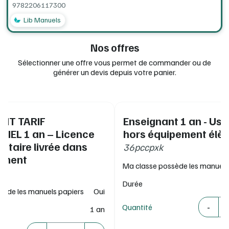
9782206117300
hors-ligne, avec ou sans connexion Internet, compatible
ENT/GAR, conforme RGPD et recommandations de la
Lib Manuels
CNIL
Nos offres
> Vous souhaitez en savoir plus sur Lib Manuels ? Rendez-
vous sur :
www.editions-delagrave.fr/catalogue/lib-manuels
Sélectionner une offre vous permet de commander ou de
générer un devis depuis votre panier.
NT TARIF
Enseignant 1 an - Us
IEL 1 an – Licence
hors équipement élè
taire livrée dans
36pccpxk
sement
Ma classe possède les manuels
Durée
sède les manuels papiers
Oui
Quantité
-
Quantité
1 an
Quantité