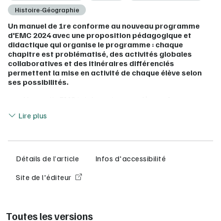
Histoire-Géographie
Un manuel de 1re conforme au nouveau programme
d'EMC 2024 avec une proposition pédagogique et
didactique qui organise le programme : chaque
chapitre est problématisé, des activités globales
collaboratives et des itinéraires différenciés
permettent la mise en activité de chaque élève selon
ses possibilités.
Une partie EMC totalement renouvelée, conforme au
Lire moins
nouveau programme 2024
Lire plus
Une partie géographie actualisée avec des documents et
des données chiffrées parfaitement à jour
Un ouvrage qui place les élèves au centre des activités
grâce à une structure simple et récurrente,
rigoureusement adaptée aux contraintes horaires
Détails de l’article
Infos d'accessibilité
Chaque chapitre est problématisé pour traiter les notions
sous un angle pertinent
Site de l'éditeur
Des activités globales collaboratives et des itinéraires
différenciés permettent la mise en activité de chaque
élève selon ses possibilités
Pour faciliter les apprentissages, les notions et les mots-
Toutes les versions