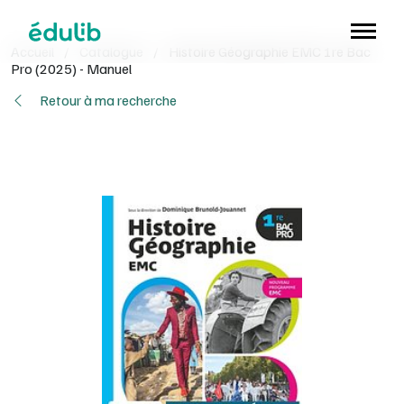
Aller à l'en-tête
Aller à la navigation
Aller au contenu principal
Aller au pied de page
Accueil
/
Catalogue
/
Histoire Géographie EMC 1re Bac
Pro (2025) - Manuel
Retour à ma recherche