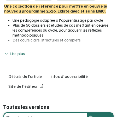
Une collection de référence pour mettre en oeuvre le
nouveau programme 2516. Existe avec et sans EMC.
Une pédagogie adaptée à l'apprentissage par cycle
Plus de 50 dossiers et études de cas mettant en oeuvre
les compétences du cycle, pour acquérir les réflexes
méthodologiques
Des cours clairs, structurés et complets
Des cartes mentales à construire pour apprendre à
Lire moins
organiser ses connaissances
Lire plus
Des pages supplémentaires d'histoire des arts, de
contextualisation et d'ouverture sur le monde
Un manuel papier augmenté pour donnez l'envie
d'approfondir (flashbelin)
Détails de l’article
Infos d'accessibilité
Ressources complémentaires du manuel
:
Site de l'éditeur
des cartes et exercices interactifs
des activités interactives Histoire de l'art
des vidéos
des fiches d'activités
Toutes les versions
► Pour l'enseignant : 1 licence enseignant offerte pour 25
licences élèves achetées