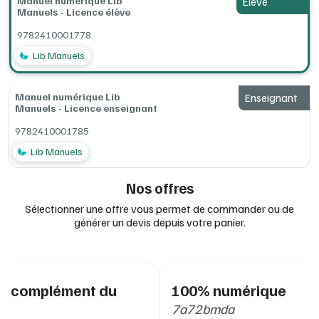
Manuel numérique Lib
Élève
Manuels - Licence élève
Découvrez les manuels numériques Belin Education
9782410001778
votre manuel vidéoprojetable en classe
Lib Manuels
consultable à tout moment et partout (une seule licence
pour un accès en ligne, en téléchargement sur ordinateur,
tablette et export sur clé USB)
Manuel numérique Lib
Enseignant
usage en ligne ou sans Internet
Manuels - Licence enseignant
des ressources accessibles d’un clic
9782410001785
Lib Manuels
Nos offres
Sélectionner une offre vous permet de commander ou de
générer un devis depuis votre panier.
e complément du
100% numérique
7a72bmda