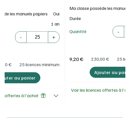
Ma classe possède les manuels
sède les manuels papiers
Oui
Durée
1 an
Quantité
-
Quantité
Quantité
-
+
9,20 €
230,00
€
25 lic
5,00
€
25 licences minimum
Ajouter au pani
jouter au panier
Voir les licences offertes à l'a
ces offertes à l'achat