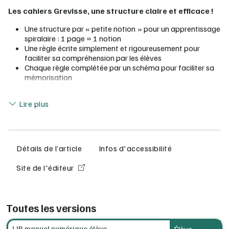
Les cahiers Grevisse, une structure claire et efficace !
Une structure par « petite notion » pour un apprentissage
spiralaire : 1 page = 1 notion
Une règle écrite simplement et rigoureusement pour
faciliter sa compréhension par les élèves
Chaque règle complétée par un schéma pour faciliter sa
mémorisation
Des
exercices progressifs
indiqués par des étoiles : du
Lire moins
mot au texte
Lire plus
Des exercices de
réinvestissement
pour s’entrainer et
les rubriques À l’écrit (type Brevet : Écriture, Réécriture,
Dictée) et À l’oral
Un
sommaire complet
pour apprendre les
fondamentaux de la Grammaire
Détails de l’article
Infos d'accessibilité
Avec le manuel numérique élève :
Site de l'éditeur
L'intégralité de la version papier en version numérique
L'élève peut saisir et enregistrer ses réponses dans son
manuel numérique.
Toutes les versions
Accès direct à des ressources et activités
complémentaires :
LIB manuel numérique élève