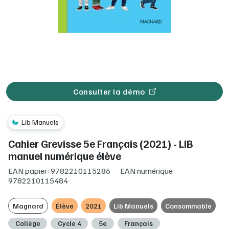
Consulter la démo
Lib Manuels
Cahier Grevisse 5e Français (2021) - LIB
manuel numérique élève
EAN papier: 9782210115286
EAN numérique:
9782210115484
Magnard
Élève
2021
Lib Manuels
Consommable
Collège
Cycle 4
5e
Français