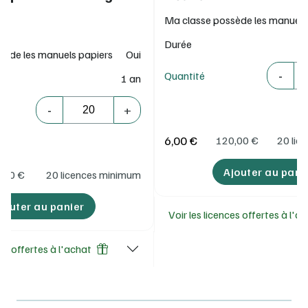
Ma classe possède les manuels
Durée
sède les manuels papiers
Oui
Quantité
-
Quantité
1 an
Quantité
-
+
6,00 €
120,00
€
20 lic
Ajouter au pani
,00
€
20 licences minimum
jouter au panier
Voir les licences offertes à l'a
ces offertes à l'achat