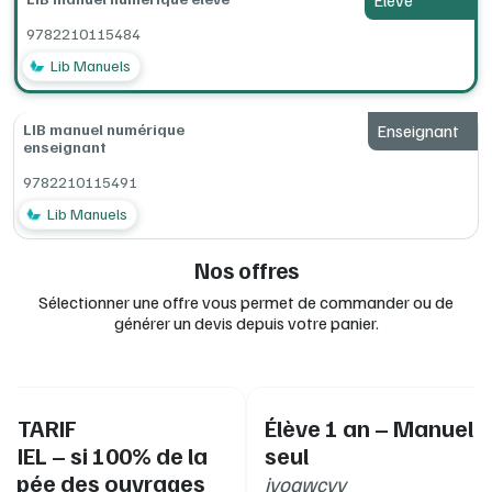
Élève
100 exercices interactifs
pour les élèves : quiz,
phrases à trous...
9782210115484
Utilisable sur un smartphone, une tablette ou un
ordinateur, avec ou sans connexion Internet.
Lib Manuels
Configurations minimum requises (en ligne, ordinateur,
tablettes, clé USB) :
consultez la documentation complète Lib
LIB manuel numérique
Enseignant
MANUELS
à la rubrique Installation.
enseignant
9782210115491
Lib Manuels
Nos offres
Sélectionner une offre vous permet de commander ou de
générer un devis depuis votre panier.
 - TARIF
Élève 1 an – Manuel 
IEL – si 100% de la
seul
uipée des ouvrages
ivoawcvv