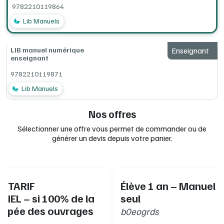
conforme aux recommandations CNIL (RGPD)
9782210119864
Configurations minimum requises (en ligne, ordinateur,
tablettes, clé USB) : consultez la documentation
Lib Manuels
complète lib MANUELS sur le site d'edulib
www.edulib.fr/catalogue/magnard
LIB manuel numérique
Enseignant
Configurations minimum requises (en ligne, ordinateur,
enseignant
tablettes, clé USB) :
consultez la documentation complète Lib
9782210119871
MANUELS
à la rubrique Installation.
Lib Manuels
Nos offres
Sélectionner une offre vous permet de commander ou de
générer un devis depuis votre panier.
 - TARIF
Élève 1 an – Manuel 
IEL – si 100% de la
seul
uipée des ouvrages
b0eogrds