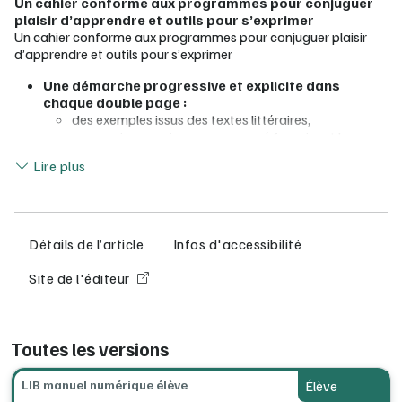
Un cahier conforme aux programmes pour conjuguer
plaisir d’apprendre et outils pour s’exprimer
Un cahier conforme aux programmes pour conjuguer plaisir
d’apprendre et outils pour s’exprimer
Une démarche progressive et explicite dans
chaque double page :
des exemples issus des textes littéraires,
un premier exercice accompagné favorisant la
Lire moins
manipulation,
Lire plus
des exercices progressifs classés par difficultés,
des pistes pour l’oral,
un exercice d’écriture systématique
38 fiches classées par domaine
(grammaire et
orthographe, vocabulaire et expression) et
7 doubles
Détails de l’article
Infos d'accessibilité
pages d’autoévaluation
4 ateliers d’écriture pour enrichir son vocabulaire
Site de l'éditeur
et découvrir les entrées du nouveau programme
10 fiches méthode
pour améliorer son expression
Caractéristiques techniques:
Toutes les versions
avec ou sans connexion internet
LIB manuel numérique élève
Élève
compatible ENT/GAR / plateforme d'établissement /