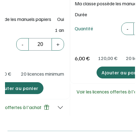
Ma classe possède les manuels
Durée
sède les manuels papiers
Oui
Quantité
-
Quantité
1 an
Quantité
-
+
6,00 €
120,00
€
20 lic
Ajouter au pani
,00
€
20 licences minimum
jouter au panier
Voir les licences offertes à l'a
ces offertes à l'achat