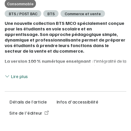
Consommable
BTS / POST BAC
BTS
Commerce et vente
Une nouvelle collection BTS MCO spécialement conçue
pour les étudiants en voie scolaire et en
apprentissage. Son approche pédagogique simple,
dynamique et professionnalisante permet de préparer
vos étudiants à prendre leurs fonctions dans le
secteur de la vente et du commerce.
La version 100 % numérique enseignant
: l'intégralité de la
version papier en version numérique + l'accès à des ressources
Lire moins
et des activités complémentaires pour varier les approches et
Lire plus
mettre en activité les élèves
La version numérique enseignant propose :
une
pédagogie centrée sur des
activités
Détails de l’article
Infos d'accessibilité
professionnelles
pour maîtriser les compétences
requises
Site de l'éditeur
une
immersion au sein d'unités commerciales
pour
une projection de l'apprenant en milieu professionnel
un
entraînement régulier
aux différentes épreuves