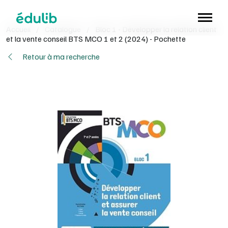
Aller à l'en-tête
Aller à la navigation
Aller au contenu principal
Aller au pied de page
Accueil
/
Catalogue
/
Bloc 1 - Développer la relation client
et la vente conseil BTS MCO 1 et 2 (2024) - Pochette
Retour à ma recherche