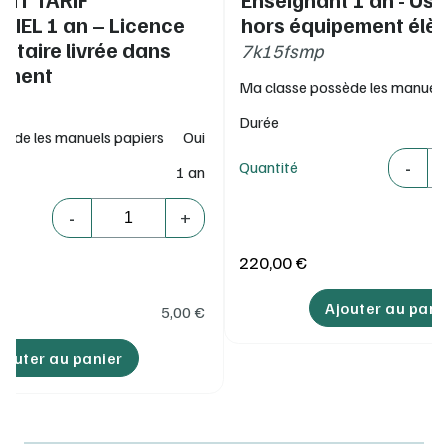
conforme RGPD et recommandations de la CNIL
IEL 1 an – Licence
hors équipement élè
taire livrée dans
7k15fsmp
sement
Ma classe possède les manuels
Durée
sède les manuels papiers
Oui
Quantité
-
Quantité
1 an
Quantité
-
+
220,00 €
Ajouter au pani
5,00
€
jouter au panier