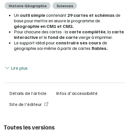
Histoire-Géographie
Sciences
Un
outil simple
contenant
29 cartes et schémas
de
base pour mettre en œuvre le programme de
géographie en CM1 et CM2.
Pour chacune des cartes : la
carte complétée
, la
carte
interactive
et le
fond de carte
vierge à imprimer.
Le support idéal pour
construire ses cours
de
géographie soi-même à partir de cartes
fiables.
Un outil indépendant de toute méthode. Les ressources
Lire moins
proviennent de la collection Odysséo.
Lire plus
Un
outil simple
contenant
29 cartes et schémas
de
base pour mettre en œuvre le programme de
géographie en CM1 et CM2.
Pour chacune des cartes : la
carte complétée
, la
carte
Détails de l’article
Infos d'accessibilité
interactive
et le
fond de carte
vierge à imprimer.
Le support idéal pour
construire ses cours
de
Site de l'éditeur
géographie soi-même à partir de cartes
fiables.
Un outil indépendant de toute méthode. Les ressources
proviennent de la collection Odysséo.
Toutes les versions