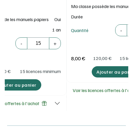
Ma classe possède les manuels
Durée
sède les manuels papiers
Oui
Quantité
-
1 an
Quantité
Quantité
-
+
8,00 €
120,00
€
15 lic
,00
€
15 licences minimum
Ajouter au pani
jouter au panier
Voir les licences offertes à l'a
ces offertes à l'achat