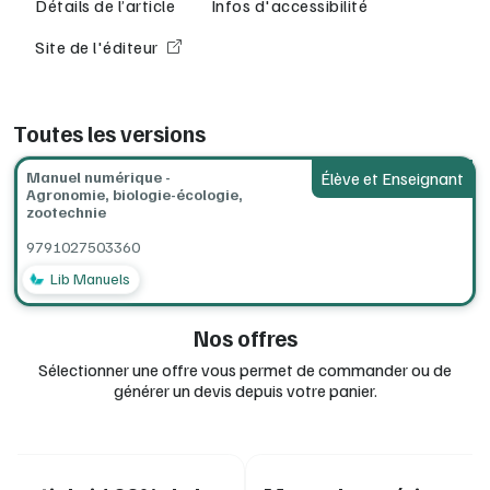
Détails de l’article
Infos d'accessibilité
Des corpus documentaires mêlant agronomie, biologie-
Site de l'éditeur
écologie et zootechnie, complétés par des synthèses visuelles
qui présentent les notions fondamentales à retenir
Une approche transdisciplinaire qui invite à transposer les
Toutes les versions
connaissances acquises de façon décloisonnée pour laisser la
part belle aux activités, à l’échange et au débat.
Manuel numérique -
Élève et Enseignant
Ressources complémentaires :
infographies, articles,
Agronomie, biologie-écologie,
vidéos, protocoles de TP, exercices et études de cas
zootechnie
supplémentaires.
9791027503360
Une licence enseignant offerte pour 15 licences achetées.
Lib Manuels
Nos offres
Sélectionner une offre vous permet de commander ou de
générer un devis depuis votre panier.