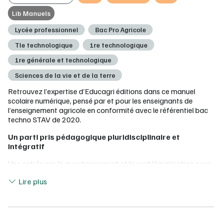
Lib Manuels
Lycée professionnel
Bac Pro Agricole
Tle technologique
1re technologique
1re générale et technologique
Sciences de la vie et de la terre
Retrouvez l’expertise d’Educagri éditions dans ce manuel
scolaire numérique, pensé par et pour les enseignants de
l’enseignement agricole en conformité avec le référentiel bac
techno STAV de 2020.
Un parti pris pédagogique pluridisciplinaire et
intégratif
Une entrée par le questionnement et la problématisation pour
amener les élèves à définir les notions centrales
Lire moins
Lire plus
Des exemples variés adossés à des situations concrètes qui
présentent différents types d’agroécosystèmes tels que les
zones humides, les forêts ou les parcelles dédiées à la
production