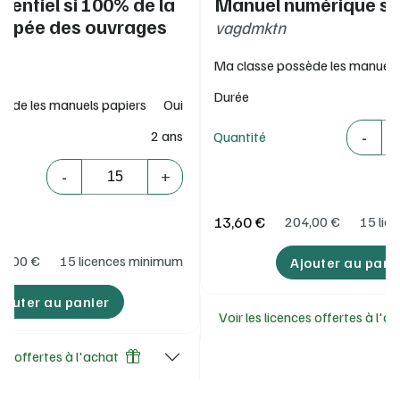
érentiel si 100% de la
Manuel numérique se
uipée des ouvrages
vagdmktn
Ma classe possède les manuels
Durée
sède les manuels papiers
Oui
Quantité
-
2 ans
Quantité
Quantité
-
+
13,60 €
204,00
€
15 lic
3,00
€
15 licences minimum
Ajouter au pani
jouter au panier
Voir les licences offertes à l'a
ces offertes à l'achat