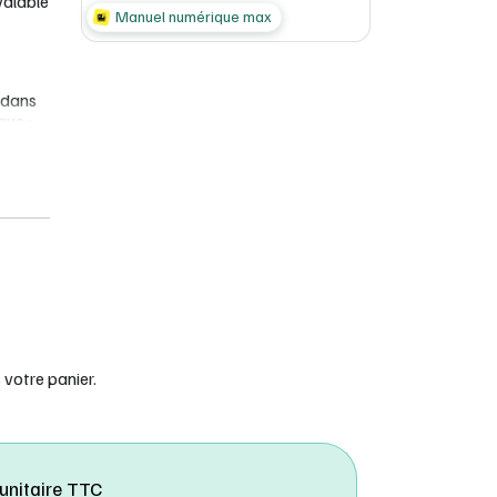
 valable
Manuel numérique max
 dans
que :
spect
e de
l et de
 des
t.
votre panier.
es
 unitaire TTC
ner en