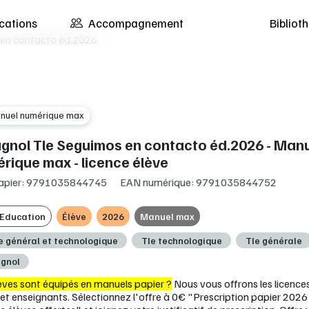
cations
Accompagnement
Biblio
 en contacto éd.2026
nuel numérique max
gnol Tle Seguimos en contacto éd.2026 - Man
rique max - licence élève
apier: 9791035844745
EAN numérique: 9791035844752
 Education
Élève
2026
Manuel max
e général et technologique
Tle technologique
Tle générale
gnol
èves sont équipés en manuels papier ?
Nous vous offrons les licence
 et enseignants. Sélectionnez l'offre à 0€ "Prescription papier 2026 