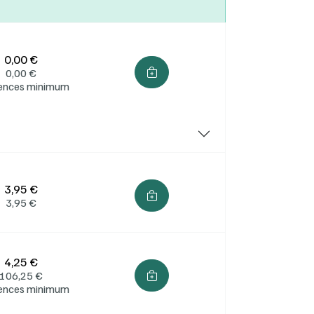
ères :
0,00 €
0,00
€
cences minimum
hetées
3,95 €
3,95
€
4,25 €
106,25
€
cences minimum