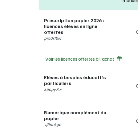
manuel
a
L
p
Prescription papier 2026 :
c
licences élèves en ligne
P
offertes
a
prcdrfbw
Pour l
Voir les licences offertes à l'achat
Elèves à besoins éducatifs
particuliers
k6ppy7or
Numérique complément du
papier
vj5nokgb