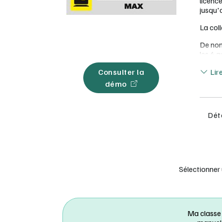
licence
jusqu'
La coll
De nom
les 6 
Lir
1
Lir
Consulter la
p
démo
3
de
2
Déta
s
D
l
D
r
Sélectionner
Les re
T
me
P
Ma classe
v