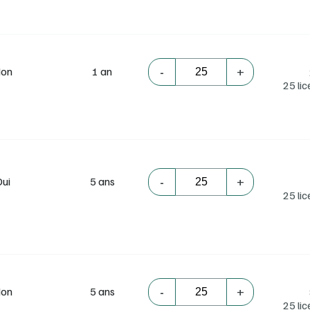
-
+
on
1 an
25 li
-
+
Oui
5 ans
25 li
-
+
on
5 ans
25 li