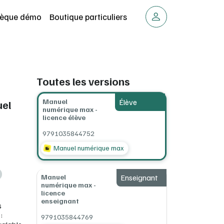
thèque démo
Boutique particuliers
Toutes les versions
Manuel
Élève
uel
numérique max -
licence élève
9791035844752
Manuel numérique max
Manuel
Enseignant
numérique max -
licence
enseignant
s
:
9791035844769