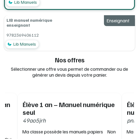
Lib Manuels
LIB manuel numérique
Enseignant
enseignant
9782369406112
Lib Manuels
Nos offres
Sélectionner une offre vous permet de commander ou de
générer un devis depuis votre panier.
1 an
Élève 1 an – Manuel numérique
Élè
pé
seul
num
49ao5jrh
pnr9
Ma classe possède les manuels papiers
Non
Ma cl