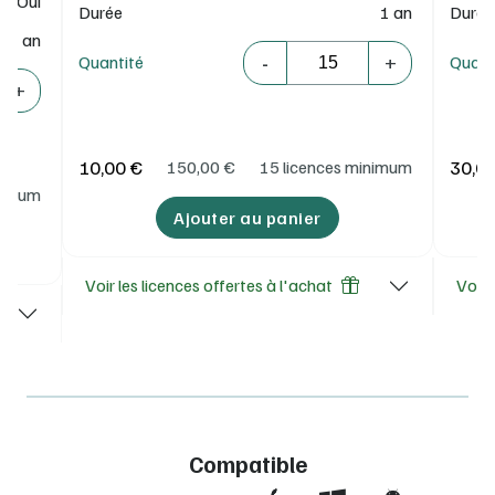
Oui
Durée
1 an
Durée
1 an
Quantité
-
+
Quantité
Quant
+
10,00 €
30,0
150,00
€
15 licences minimum
inimum
Ajouter au panier
Voir les licences offertes à l'achat
Voir 
Compatible