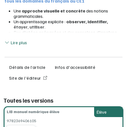
tous les domaines du français au CE1
Une
approche visuelle et concrète
des notions
grammaticales.
Un apprentissage explicite :
observer, identifier,
étayer, utiliser
.
Des
dictées préparées
et des
exercices d'analyse
quotidiens.
Lire moins
Lire plus
Des
projets d'écriture
pour réinvestir les notions
étudiées.
Configurations minimum requises (en ligne, ordinateur,
tablettes, clé USB) :
consultez la documentation complète Lib
Détails de l’article
Infos d'accessibilité
MANUELS
à la rubrique Installation.
Site de l'éditeur
Toutes les versions
LIB manuel numérique élève
Élève
9782369406105