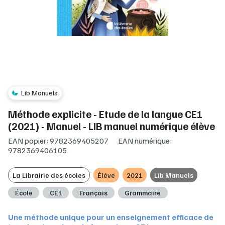
Lib Manuels
Méthode explicite - Etude de la langue CE1
(2021) - Manuel - LIB manuel numérique élève
EAN papier: 9782369405207
EAN numérique:
9782369406105
La Librairie des écoles
Élève
2021
Lib Manuels
École
CE1
Français
Grammaire
U
ne méthode unique pour un enseignement efficace de