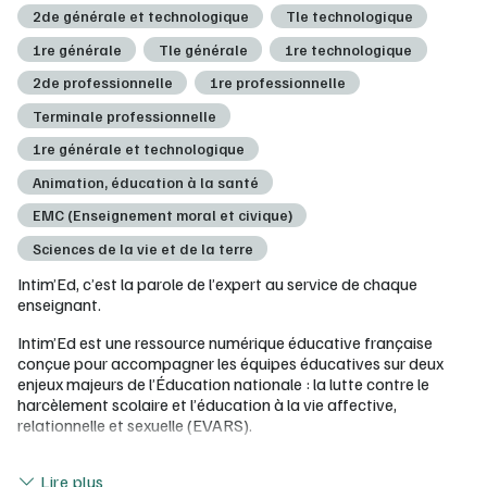
2de générale et technologique
Tle technologique
1re générale
Tle générale
1re technologique
2de professionnelle
1re professionnelle
Terminale professionnelle
1re générale et technologique
Animation, éducation à la santé
EMC (Enseignement moral et civique)
Sciences de la vie et de la terre
Intim’Ed, c’est la parole de l’expert au service de chaque
enseignant.
Intim’Ed est une ressource numérique éducative française
conçue pour accompagner les équipes éducatives sur deux
enjeux majeurs de l’Éducation nationale : la lutte contre le
harcèlement scolaire et l’éducation à la vie affective,
relationnelle et sexuelle (EVARS).
Le
programme pHARe
est le dispositif officiel du ministère
Lire moins
Lire plus
de l’Éducation nationale pour la prévention et la lutte contre le