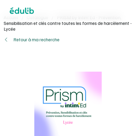
Aller à l'en-tête
Aller à la navigation
Aller au contenu principal
Aller au pied de page
Accueil
/
Catalogue
/
PRISM by Intim'Ed - Prévention,
Sensibilisation et clés contre toutes les formes de harcèlement -
Lycée
Retour à ma recherche