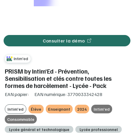
Consulter la démo
Intim'ed
PRISM by Intim'Ed - Prévention,
Sensibilisation et clés contre toutes les
formes de harcèlement - Lycée - Pack
EAN papier:
EAN numérique: 3770033342428
Intim'ed
Élève
Enseignant
2024
Intim'ed
Consommable
Lycée général et technologique
Lycée professionnel