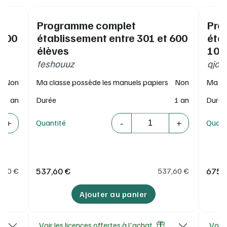
Programme complet
Pro
 300
établissement entre 301 et 600
éta
élèves
100
feshouuz
qjc8
Non
Ma classe possède les manuels papiers
Non
Ma cl
1 an
Durée
1 an
Durée
Quantité
-
+
+
Quantité
Quant
537,60 €
675,
9,60
€
537,60
€
Ajouter au panier
Voir les licences offertes à l'achat
Voir 