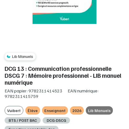
Lib Manuels
DCG 13 : Communication professionnelle
DSCG 7 : Mémoire professionnel - LIB manuel
numérique
EAN papier: 9782311414523
EAN numérique:
9782311415759
Vuibert
Élève
Enseignant
2026
Lib Manuels
BTS / POST BAC
DCG-DSCG