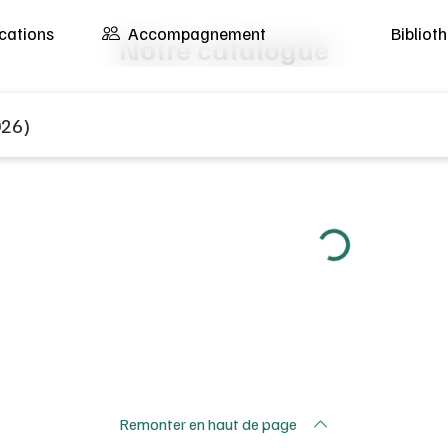
cations
Accompagnement
Biblio
Notre catalogue
éro d’EAN, éditeur, titre du manuel, etc...
Loading...
Remonter en haut de page