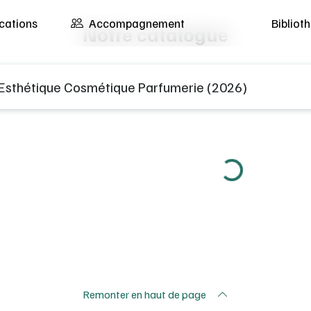
cations
Accompagnement
Biblio
Notre catalogue
éro d’EAN, éditeur, titre du manuel, etc...
Loading...
Remonter en haut de page