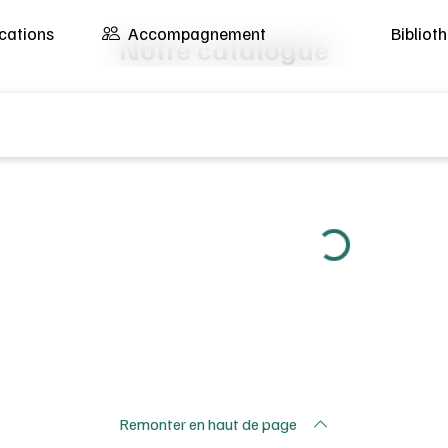
cations
Accompagnement
Biblio
Notre catalogue
éro d’EAN, éditeur, titre du manuel, etc...
Loading...
Remonter en haut de page