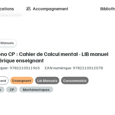
cations
Accompagnement
Biblio
Calcul mental
b Manuels
no CP : Cahier de Calcul mental - LIB manuel
rique enseignant
apier: 9782210511965
EAN numérique: 9782210512078
ard
Enseignant
Lib Manuels
Consommable
e
CP
Mathématiques