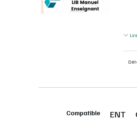
Lir
Lir
Déta
Compatible
ENT