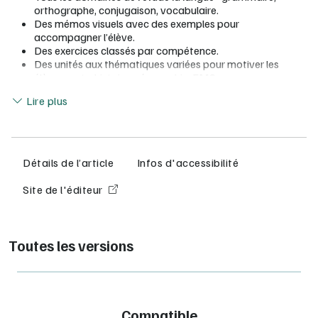
orthographe, conjugaison, vocabulaire.
Des mémos visuels avec des exemples pour
accompagner l’élève.
Des exercices classés par compétence.
Des unités aux thématiques variées pour motiver les
élèves : arts, histoire, géographie, EMC…
Lire moins
Des énoncés progressifs (*, **, ***) pour faciliter la
Lire plus
différenciation et encourager les élèves à aller plus loin.
Des bilans réguliers et des défis ludiques.
Le + classe équipée* :
Détails de l’article
Infos d'accessibilité
La version numérique enseignant avec :
une dictée pour chaque unité.
Site de l'éditeur
les corrigés au clic.
*Sous réserve d'un équipement de 15 cahiers papier minimum.
Toutes les versions
Nos ouvrages étant destinés exclusivement à une utilisation en
classe, les ressources associées (dont les corrigés) sont
uniquement mises à disposition des enseignants dans le cadre
de la préparation de leurs cours. Ces ressources ne sont donc
pas accessibles aux parents et aux élèves.
Compatible