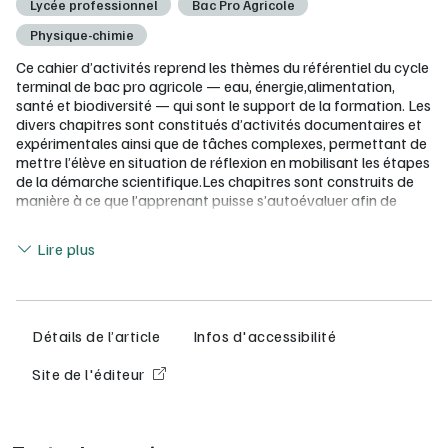
Lycée professionnel
Bac Pro Agricole
Physique-chimie
Ce cahier d’activités reprend les thèmes du référentiel du cycle
terminal de bac pro agricole — eau, énergie,alimentation,
santé et biodiversité — qui sont le support de la formation. Les
divers chapitres sont constitués d’activités documentaires et
expérimentales ainsi que de tâches complexes, permettant de
mettre l’élève en situation de réflexion en mobilisant les étapes
de la démarche scientifique.Les chapitres sont construits de
manière à ce que l’apprenant puisse s’autoévaluer afin de
vérifier en autonomie l’acquisition des savoirs et savoir-
Lire moins
faire.Certains de ces savoirs et savoir-faire sont abordés dans
Lire plus
plusieurs chapitres, permettant ainsi à chaque enseignant de
choisir l’entrée thématique la plus adaptée à la spécialité de
bac pro dont il a la charge.
Détails de l’article
Infos d'accessibilité
Site de l'éditeur