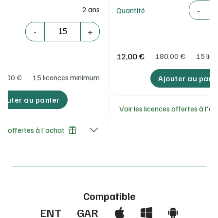
Quantité
-
2 ans
Quantité
Quantité
-
+
12,00 €
180,00
€
15 lic
2,00
€
15 licences minimum
Ajouter au pani
jouter au panier
Voir les licences offertes à l'a
ces offertes à l'achat
Compatible
ENT
GAR